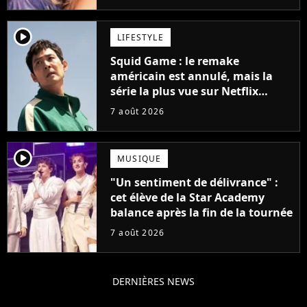
player2
LIFESTYLE
Squid Game : le remake
américain est annulé, mais la
série la plus vue sur Netflix
pourrait avoir une version
7 août 2026
française
player2
MUSIQUE
"Un sentiment de délivrance" :
cet élève de la Star Academy
balance après la fin de la tournée
7 août 2026
DERNIÈRES NEWS