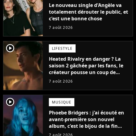
Le nouveau single d'Angèle va
totalement dérouter le public, et
c'est une bonne chose
7 août 2026
player2
LIFESTYLE
Heated Rivalry en danger ? La
saison 2 gâchée par les fans, le
créateur pousse un coup de
gueule
7 août 2026
player2
MUSIQUE
Phoebe Bridgers : j'ai écouté en
avant-première son nouvel
album, c'est le bijou de la fin
d'été
7 août 2026