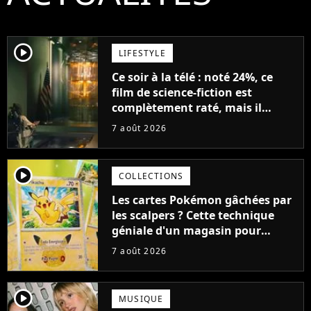
player2
LIFESTYLE
Ce soir à la télé : noté 24%, ce
film de science-fiction est
complètement raté, mais il
aurait pu être encore pire à
7 août 2026
cause de son acteur
player2
COLLECTIONS
Les cartes Pokémon gâchées par
les scalpers ? Cette technique
géniale d'un magasin pour
ruiner les revendeurs
7 août 2026
player2
MUSIQUE