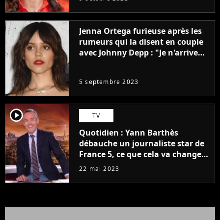
Jenna Ortega furieuse après les
rumeurs qui la disent en couple
avec Johnny Depp : "Je n'arrive
même pas..."
5 septembre 2023
player2
TV
Quotidien : Yann Barthès
débauche un journaliste star de
France 5, ce que cela va changer
à la rentrée
22 mai 2023