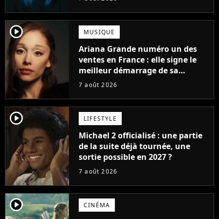
player2
MUSIQUE
Ariana Grande numéro un des
ventes en France : elle signe le
meilleur démarrage de sa
carrière avec son album Petal
7 août 2026
player2
LIFESTYLE
Michael 2 officialisé : une partie
de la suite déjà tournée, une
sortie possible en 2027 ?
7 août 2026
player2
CINÉMA