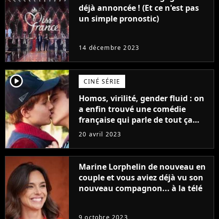
déjà annoncée ! (Et ce n'est pas
un simple pronostic)
14 décembre 2023
player2
CINÉ SÉRIE
Homos, virilité, gender fluid : on
a enfin trouvé une comédie
française qui parle de tout ça
sans être super ringarde
20 avril 2023
Marine Lorphelin de nouveau en
couple et vous aviez déjà vu son
nouveau compagnon... à la télé
9 octobre 2023