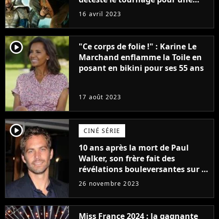
raison très spéciale
16 avril 2023
player2
"Ce corps de folie !" : Karine Le
Marchand enflamme la Toile en
posant en bikini pour ses 55 ans
17 août 2023
player2
CINÉ SÉRIE
10 ans après la mort de Paul
Walker, son frère fait des
révélations bouleversantes sur la
réaction des acteurs de Fast and
26 novembre 2023
Furious
Miss France 2024 : la gagnante