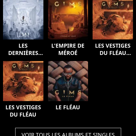
LES
L'EMPIRE DE
LES VESTIGES
DERNIÈRES
MÉROÉ
DU FLÉAU
VOLONTÉS DE
(Version
MOZART
deluxe)
(SYMPHONY)
LES VESTIGES
LE FLÉAU
DU FLÉAU
VOIR TOUS LES ALBUMS ET SINGLES