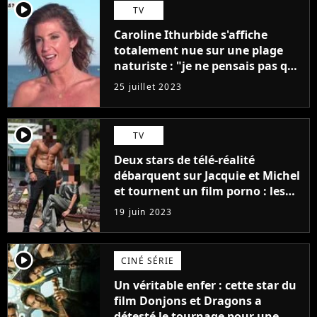
player2
TV
Caroline Ithurbide s'affiche
totalement nue sur une plage
naturiste : "je ne pensais pas que
j'arriverais à le faire..."
25 juillet 2023
player2
TV
Deux stars de télé-réalité
débarquent sur Jacquie et Michel
et tournent un film porno : les
premières images du tournage
19 juin 2023
(exclu)
player2
CINÉ SÉRIE
Un véritable enfer : cette star du
film Donjons et Dragons a
détesté le tournage pour une