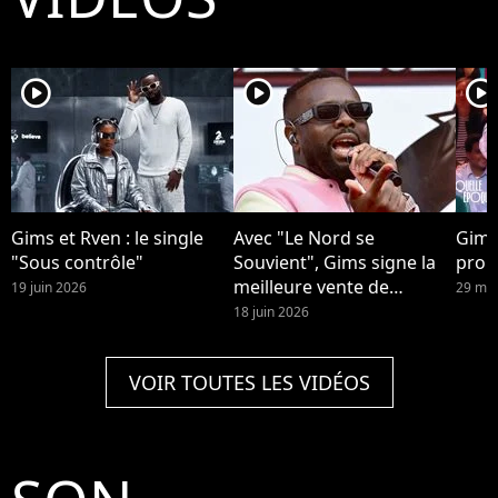
player2
player2
player2
Gims et Rven : le single
Avec "Le Nord se
Gims
"Sous contrôle"
Souvient", Gims signe la
prop
meilleure vente de
19 juin 2026
29 mai
l'année.
18 juin 2026
VOIR TOUTES LES VIDÉOS