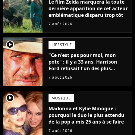
Le film Zelda marquera la toute
dernière apparition de cet acteur
emblématique disparu trop tôt
7 août 2026
player2
LIFESTYLE
"Ce n'est pas pour moi, mon
pote" : il y a 33 ans, Harrison
Ford refusait l'un des plus
grands succès de tous les temps
7 août 2026
player2
MUSIQUE
Madonna et Kylie Minogue :
pourquoi le duo le plus attendu
de la pop a mis 25 ans à se faire
7 août 2026