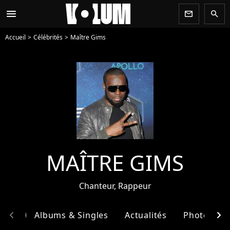
menu
newsletter
search
Accueil
Célébrités
Maître Gims
MAÎTRE GIMS
Chanteur, Rappeur
chevron_left
chevron_right
phie
Albums & Singles
Actualités
Photos