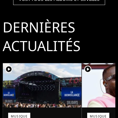
DERNIÈRES
ACTUALITÉS
player2
player2
MUSIQUE
MUSIQUE