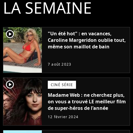
LA SEMAINE
player2
"Un été hot" : en vacances,
Caroline Margeridon oublie tout,
même son maillot de bain
7 août 2023
player2
CINÉ SÉRIE
Madame Web : ne cherchez plus,
on vous a trouvé LE meilleur film
de super-héros de l'année
12 février 2024