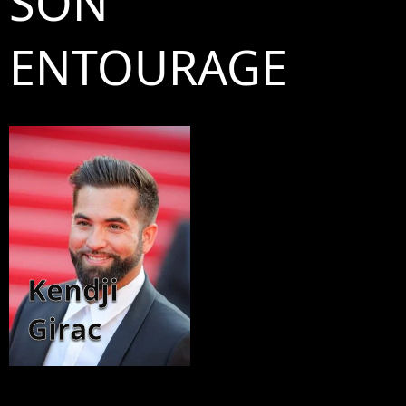
SON
ENTOURAGE
Kendji
Girac