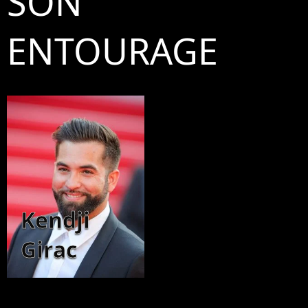
SON
ENTOURAGE
Kendji
Girac