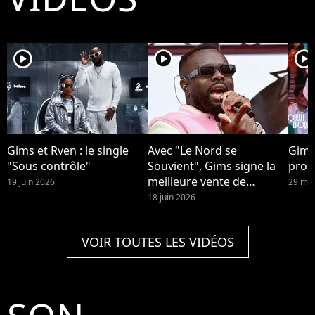
player2
player2
player2
Gims et Rven : le single
Avec "Le Nord se
Gims
"Sous contrôle"
Souvient", Gims signe la
prop
meilleure vente de
19 juin 2026
29 mai
l'année.
18 juin 2026
VOIR TOUTES LES VIDÉOS