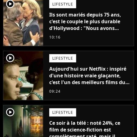
player2
LIFESTYLE
Ils sont mariés depuis 75 ans,
c'est le couple le plus durable
d'Hollywood : "Nous avons
avancé jour après jour, et les
10:16
jours se sont transformés en
décennies"
player2
LIFESTYLE
Aujourd'hui sur Netflix : inspiré
d'une histoire vraie glaçante,
c'est l'un des meilleurs films du
21ème siècle
09:24
player2
LIFESTYLE
Ce soir à la télé : noté 24%, ce
film de science-fiction est
complètement raté, mais il