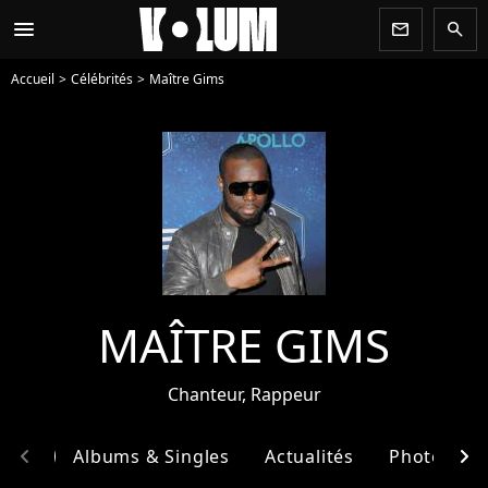
menu
newsletter
search
Accueil
Célébrités
Maître Gims
MAÎTRE GIMS
Chanteur, Rappeur
chevron_left
chevron_right
phie
Albums & Singles
Actualités
Photos