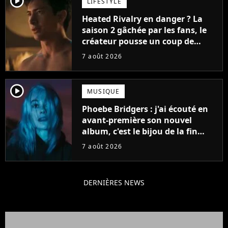
player2
LIFESTYLE
Heated Rivalry en danger ? La
saison 2 gâchée par les fans, le
créateur pousse un coup de
gueule
7 août 2026
player2
MUSIQUE
Phoebe Bridgers : j'ai écouté en
avant-première son nouvel
album, c'est le bijou de la fin
d'été
7 août 2026
DERNIÈRES NEWS