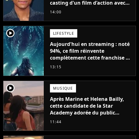
casting d'un film d'action avec
Will Smith
14:00
player2
LIFESTYLE
Aujourd'hui en streaming : noté
94%, ce film réinvente
complètement cette franchise de
science-fiction vieille de 40 ans
13:15
player2
MUSIQUE
Après Marine et Helena Bailly,
cette candidate de la Star
Academy adorée du public
annonce son premier album,
11:44
"C'est tellement puissant"