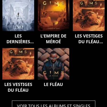
LES
L'EMPIRE DE
LES VESTIGES
DERNIÈRES
MÉROÉ
DU FLÉAU
VOLONTÉS DE
(Version
MOZART
deluxe)
(SYMPHONY)
LES VESTIGES
LE FLÉAU
DU FLÉAU
VOIR TOUS LES ALBUMS ET SINGLES