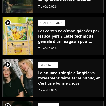
aurait pu être encore pire à
7 août 2026
cause de son acteur
player2
COLLECTIONS
Les cartes Pokémon gâchées par
les scalpers ? Cette technique
géniale d'un magasin pour
ruiner les revendeurs
7 août 2026
player2
MUSIQUE
Le nouveau single d'Angèle va
totalement dérouter le public, et
c'est une bonne chose
7 août 2026