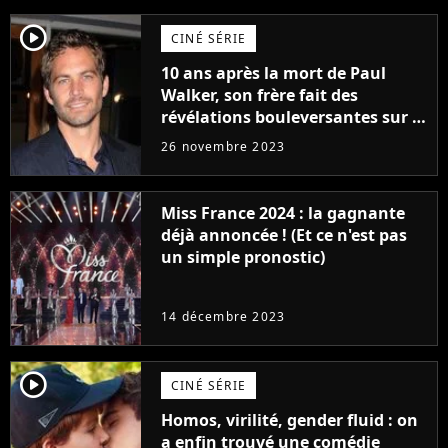
player2
CINÉ SÉRIE
10 ans après la mort de Paul
Walker, son frère fait des
révélations bouleversantes sur la
réaction des acteurs de Fast and
26 novembre 2023
Furious
Miss France 2024 : la gagnante
déjà annoncée ! (Et ce n'est pas
un simple pronostic)
14 décembre 2023
player2
CINÉ SÉRIE
Homos, virilité, gender fluid : on
a enfin trouvé une comédie