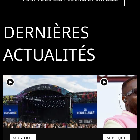
DERNIÈRES
ACTUALITÉS
player2
player2
MUSIQUE
MUSIQUE