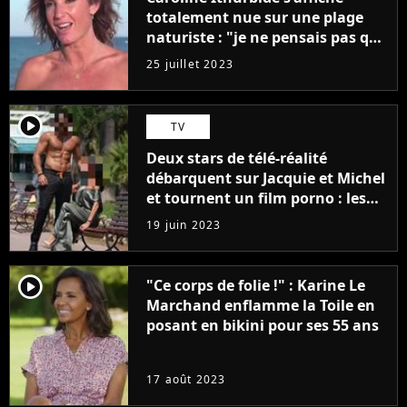
totalement nue sur une plage
naturiste : "je ne pensais pas que
j'arriverais à le faire..."
25 juillet 2023
player2
TV
Deux stars de télé-réalité
débarquent sur Jacquie et Michel
et tournent un film porno : les
premières images du tournage
19 juin 2023
(exclu)
player2
"Ce corps de folie !" : Karine Le
Marchand enflamme la Toile en
posant en bikini pour ses 55 ans
17 août 2023