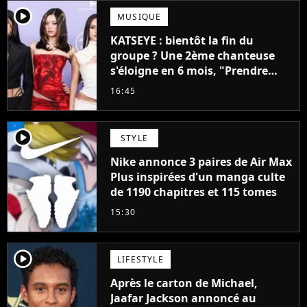
player2
MUSIQUE
KATSEYE : bientôt la fin du
groupe ? Une 2ème chanteuse
s'éloigne en 6 mois, "Prendre
cette décision n’a pas été facile"
16:45
player2
STYLE
Nike annonce 3 paires de Air Max
Plus inspirées d'un manga culte
de 1190 chapitres et 115 tomes
15:30
player2
LIFESTYLE
Après le carton de Michael,
Jaafar Jackson annoncé au