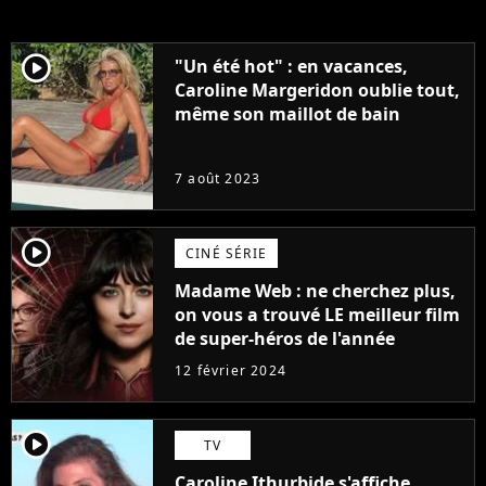
player2
"Un été hot" : en vacances,
Caroline Margeridon oublie tout,
même son maillot de bain
7 août 2023
player2
CINÉ SÉRIE
Madame Web : ne cherchez plus,
on vous a trouvé LE meilleur film
de super-héros de l'année
12 février 2024
player2
TV
Caroline Ithurbide s'affiche