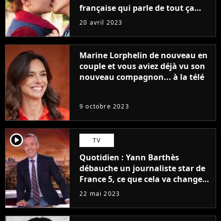
française qui parle de tout ça
sans être super ringarde
20 avril 2023
Marine Lorphelin de nouveau en
couple et vous aviez déjà vu son
nouveau compagnon... à la télé
9 octobre 2023
player2
TV
Quotidien : Yann Barthès
débauche un journaliste star de
France 5, ce que cela va changer
à la rentrée
22 mai 2023