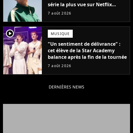
série la plus vue sur Netflix
pourrait avoir une version
7 août 2026
française
player2
MUSIQUE
"Un sentiment de délivrance" :
cet élève de la Star Academy
balance après la fin de la tournée
7 août 2026
DERNIÈRES NEWS