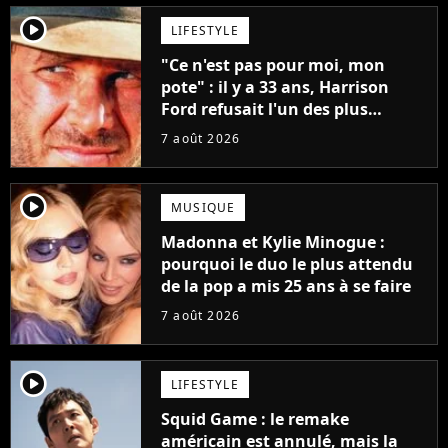
player2
LIFESTYLE
"Ce n'est pas pour moi, mon
pote" : il y a 33 ans, Harrison
Ford refusait l'un des plus
grands succès de tous les temps
7 août 2026
player2
MUSIQUE
Madonna et Kylie Minogue :
pourquoi le duo le plus attendu
de la pop a mis 25 ans à se faire
7 août 2026
player2
LIFESTYLE
Squid Game : le remake
américain est annulé, mais la