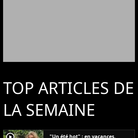
TOP ARTICLES DE
LA SEMAINE
player2
"Un été hot" : en vacances,