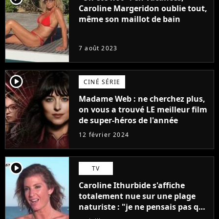
Caroline Margeridon oublie tout,
même son maillot de bain
7 août 2023
player2
CINÉ SÉRIE
Madame Web : ne cherchez plus,
on vous a trouvé LE meilleur film
de super-héros de l'année
12 février 2024
player2
TV
Caroline Ithurbide s'affiche
totalement nue sur une plage
naturiste : "je ne pensais pas que
j'arriverais à le faire..."