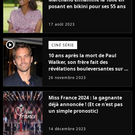
posant en bikini pour ses 55 ans
17 août 2023
player2
CINÉ SÉRIE
10 ans après la mort de Paul
Walker, son frère fait des
révélations bouleversantes sur la
réaction des acteurs de Fast and
26 novembre 2023
Furious
Miss France 2024 : la gagnante
déjà annoncée ! (Et ce n'est pas
un simple pronostic)
14 décembre 2023