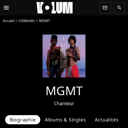
menu
newsletter
search
Accueil
Célébrités
MGMT
MGMT
Chanteur
Biographie
Albums & Singles
Actualités