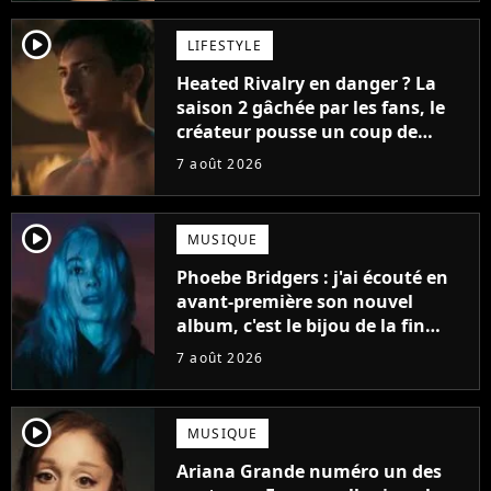
player2
LIFESTYLE
Heated Rivalry en danger ? La
saison 2 gâchée par les fans, le
créateur pousse un coup de
gueule
7 août 2026
player2
MUSIQUE
Phoebe Bridgers : j'ai écouté en
avant-première son nouvel
album, c'est le bijou de la fin
d'été
7 août 2026
player2
MUSIQUE
Ariana Grande numéro un des