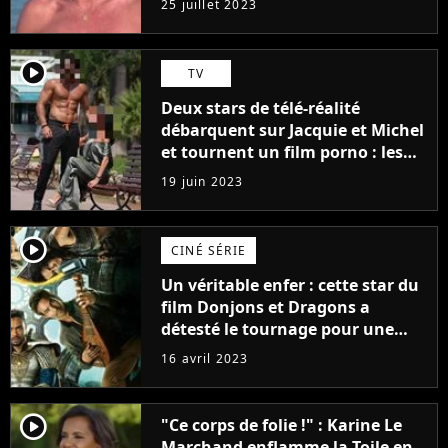
25 juillet 2023
player2
TV
Deux stars de télé-réalité
débarquent sur Jacquie et Michel
et tournent un film porno : les
premières images du tournage
19 juin 2023
(exclu)
player2
CINÉ SÉRIE
Un véritable enfer : cette star du
film Donjons et Dragons a
détesté le tournage pour une
raison très spéciale
16 avril 2023
player2
"Ce corps de folie !" : Karine Le
Marchand enflamme la Toile en