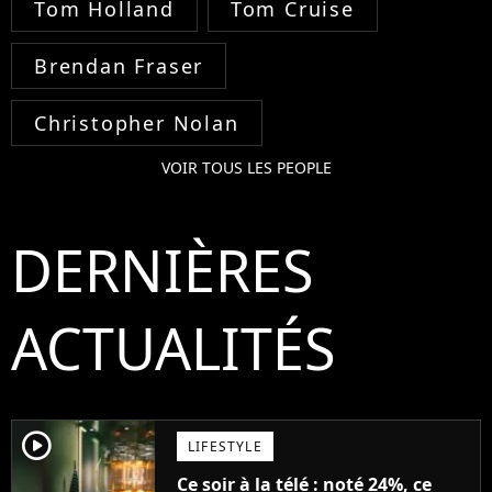
Tom Holland
Tom Cruise
Brendan Fraser
Christopher Nolan
VOIR TOUS LES PEOPLE
DERNIÈRES
ACTUALITÉS
player2
LIFESTYLE
Ce soir à la télé : noté 24%, ce