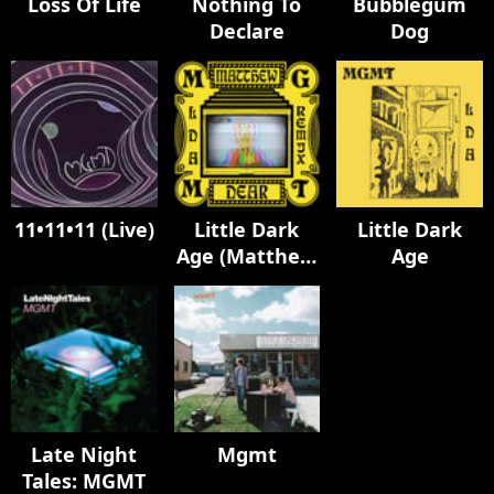
Loss Of Life
Nothing To
Bubblegum
Declare
Dog
11•11•11 (Live)
Little Dark
Little Dark
Age (Matthew
Age
Dear Album
Remix)
Late Night
Mgmt
Tales: MGMT