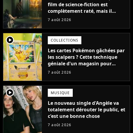
film de science-fiction est
complètement raté, mais il
aurait pu être encore pire à
7 août 2026
cause de son acteur
player2
COLLECTIONS
Les cartes Pokémon gâchées par
les scalpers ? Cette technique
géniale d'un magasin pour
ruiner les revendeurs
7 août 2026
player2
MUSIQUE
Le nouveau single d'Angèle va
totalement dérouter le public, et
c'est une bonne chose
7 août 2026