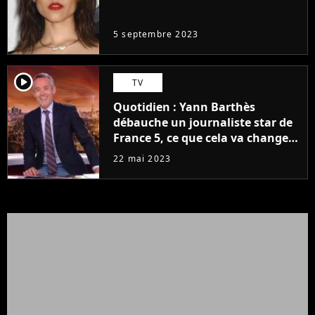
même pas..."
5 septembre 2023
player2
TV
Quotidien : Yann Barthès
débauche un journaliste star de
France 5, ce que cela va changer
à la rentrée
22 mai 2023