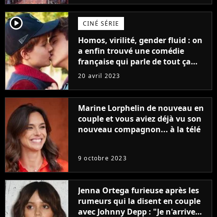
player2
CINÉ SÉRIE
Homos, virilité, gender fluid : on
a enfin trouvé une comédie
française qui parle de tout ça
sans être super ringarde
20 avril 2023
Marine Lorphelin de nouveau en
couple et vous aviez déjà vu son
nouveau compagnon... à la télé
9 octobre 2023
Jenna Ortega furieuse après les
rumeurs qui la disent en couple
avec Johnny Depp : "Je n'arrive