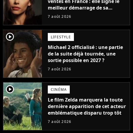
ventes en France : elle signe le
meilleur démarrage de sa
carrière avec son album Petal
7 août 2026
player2
LIFESTYLE
Michael 2 officialisé : une partie
de la suite déjà tournée, une
sortie possible en 2027 ?
7 août 2026
player2
CINÉMA
Le film Zelda marquera la toute
dernière apparition de cet acteur
emblématique disparu trop tôt
7 août 2026