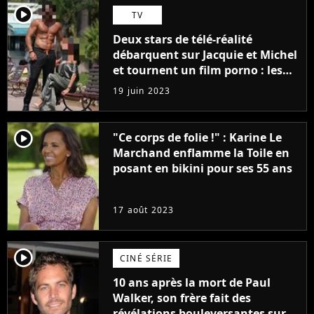
player2
TV
Deux stars de télé-réalité
débarquent sur Jacquie et Michel
et tournent un film porno : les
premières images du tournage
19 juin 2023
(exclu)
player2
"Ce corps de folie !" : Karine Le
Marchand enflamme la Toile en
posant en bikini pour ses 55 ans
17 août 2023
player2
CINÉ SÉRIE
10 ans après la mort de Paul
Walker, son frère fait des
révélations bouleversantes sur la