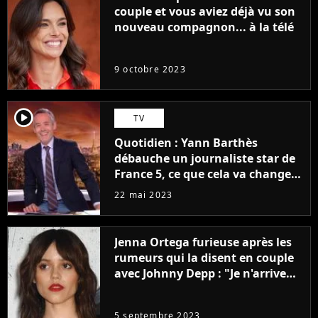
couple et vous aviez déjà vu son
nouveau compagnon... à la télé
9 octobre 2023
player2
TV
Quotidien : Yann Barthès
débauche un journaliste star de
France 5, ce que cela va changer
à la rentrée
22 mai 2023
Jenna Ortega furieuse après les
rumeurs qui la disent en couple
avec Johnny Depp : "Je n'arrive
même pas..."
5 septembre 2023