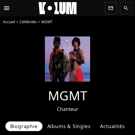
menu
newsletter
search
Accueil
Célébrités
MGMT
MGMT
Chanteur
Biographie
Albums & Singles
Actualités