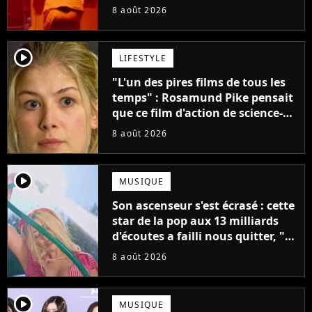
claque la porte pour "différends
8 août 2026
créatifs"
player2
LIFESTYLE
"L'un des pires films de tous les
temps" : Rosamund Pike pensait
que ce film d'action de science-
fiction avec Dwayne Johnson
8 août 2026
mettrait fin à sa carrière
player2
MUSIQUE
Son ascenseur s'est écrasé : cette
star de la pop aux 13 milliards
d'écoutes a failli nous quitter, "Je
pensais ne plus jamais chanter"
8 août 2026
player2
MUSIQUE