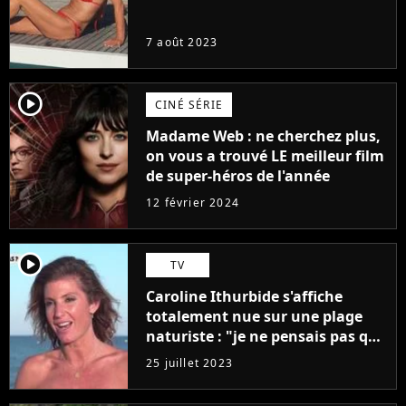
7 août 2023
player2
CINÉ SÉRIE
Madame Web : ne cherchez plus,
on vous a trouvé LE meilleur film
de super-héros de l'année
12 février 2024
player2
TV
Caroline Ithurbide s'affiche
totalement nue sur une plage
naturiste : "je ne pensais pas que
j'arriverais à le faire..."
25 juillet 2023