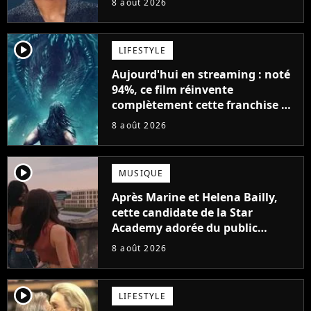
8 août 2026
player2
LIFESTYLE
Aujourd'hui en streaming : noté
94%, ce film réinvente
complètement cette franchise de
science-fiction vieille de 40 ans
8 août 2026
player2
MUSIQUE
Après Marine et Helena Bailly,
cette candidate de la Star
Academy adorée du public
annonce son premier album,
8 août 2026
"C'est tellement puissant"
player2
LIFESTYLE