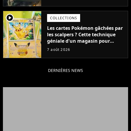
cause de son acteur
player2
COLLECTIONS
Les cartes Pokémon gâchées par
les scalpers ? Cette technique
géniale d'un magasin pour
ruiner les revendeurs
7 août 2026
DERNIÈRES NEWS