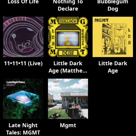
Loss Of Life
Nothing To
Bubblegum
Declare
Dog
11•11•11 (Live)
Little Dark
Little Dark
Age (Matthew
Age
Dear Album
Remix)
Late Night
Mgmt
Tales: MGMT