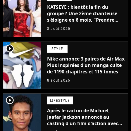
KATSEYE : bientôt la fin du
groupe ? Une 2ème chanteuse
s'éloigne en 6 mois, "Prendre
cette décision n’a pas été facile"
8 août 2026
player2
STYLE
Nike annonce 3 paires de Air Max
Plus inspirées d'un manga culte
de 1190 chapitres et 115 tomes
8 août 2026
player2
LIFESTYLE
Après le carton de Michael,
Jaafar Jackson annoncé au
casting d'un film d'action avec
Will Smith