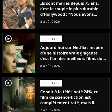
Ils sont mariés depuis 75 ans,
c'est le couple le plus durable
d'Hollywood : "Nous avons
avancé jour après jour, et les
8 août 2026
jours se sont transformés en
décennies"
player2
LIFESTYLE
Aujourd'hui sur Netflix : inspiré
d'une histoire vraie glaçante,
c'est l'un des meilleurs films du
21ème siècle
8 août 2026
player2
LIFESTYLE
Ce soir à la télé : noté 24%, ce
film de science-fiction est
complètement raté, mais il
aurait pu être encore pire à
7 août 2026