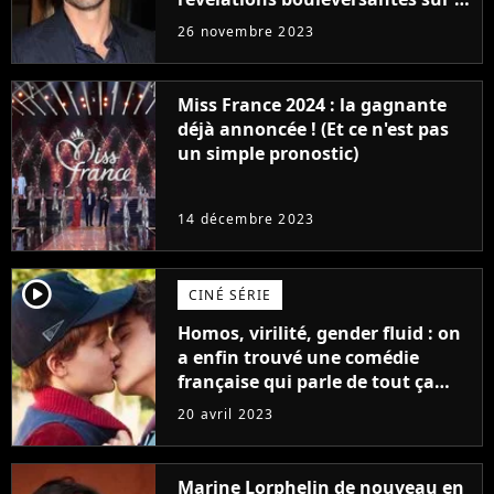
réaction des acteurs de Fast and
26 novembre 2023
Furious
Miss France 2024 : la gagnante
déjà annoncée ! (Et ce n'est pas
un simple pronostic)
14 décembre 2023
player2
CINÉ SÉRIE
Homos, virilité, gender fluid : on
a enfin trouvé une comédie
française qui parle de tout ça
sans être super ringarde
20 avril 2023
Marine Lorphelin de nouveau en