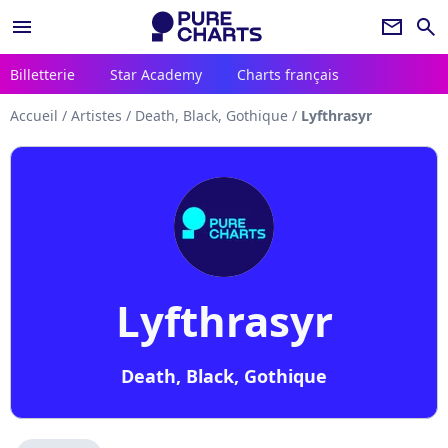
menu
newsletter
search
Billetterie
Star Academy
Charts français
Accueil
/
Artistes
/
Death, Black, Gothique
/
Lyfthrasyr
Lyfthrasyr
Death, Black, Gothique