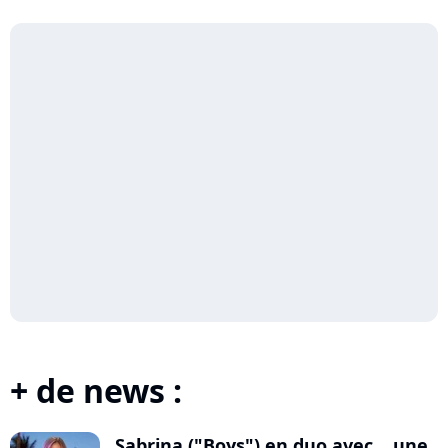
+ de news :
Sabrina ("Boys") en duo avec... une