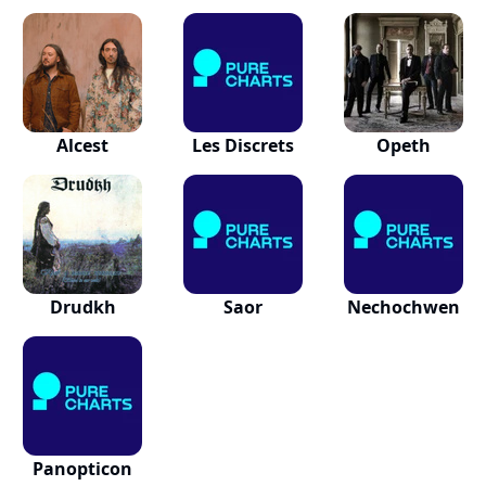
Alcest
Les Discrets
Opeth
Drudkh
Saor
Nechochwen
Panopticon