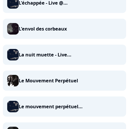
L'échappée - Live @...
L'envol des corbeaux
La nuit muette - Live...
Le Mouvement Perpétuel
Le mouvement perpétuel...