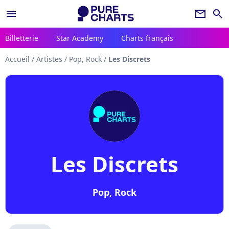
menu
newsletter
search
Billetterie
Star Academy
Charts français
Accueil
/
Artistes
/
Pop, Rock
/
Les Discrets
Les Discrets
Pop, Rock