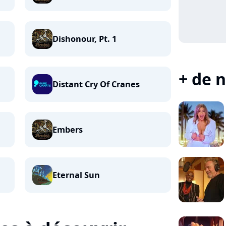
Dishonour, Pt. 1
+ de n
Distant Cry Of Cranes
Embers
Eternal Sun