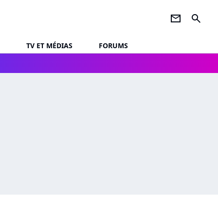
newsletter
search
TV ET MÉDIAS
FORUMS