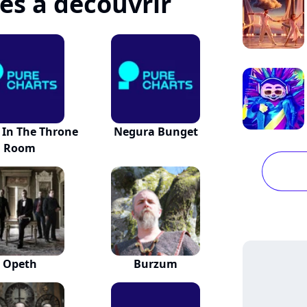
tes à découvrir
 In The Throne
Negura Bunget
Room
Opeth
Burzum