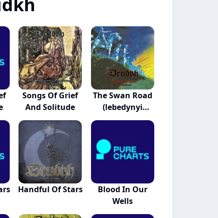
udkh
ef
Songs Of Grief
The Swan Road
e
And Solitude
(lebedynyi
Shly...
ars
Handful Of Stars
Blood In Our
Wells