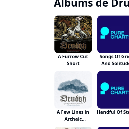
Albums de Dr
A Furrow Cut
Songs Of Gri
Short
And Solitud
A Few Lines in
Handful Of St
Archaic
Ukrainian