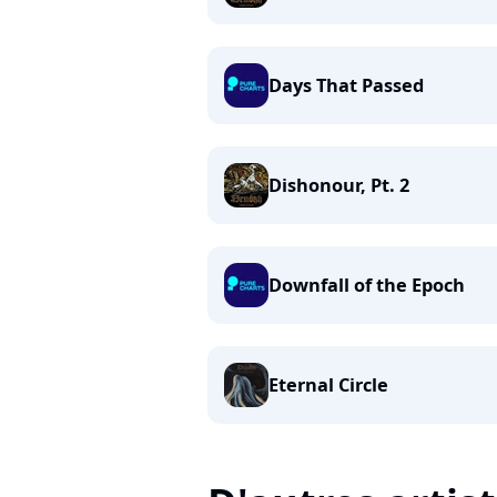
Days That Passed
Dishonour, Pt. 2
Downfall of the Epoch
Eternal Circle