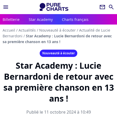
menu
newsletter
search
Billetterie
Star Academy
Charts français
Accueil
/
Actualités
/
Nouveauté à écouter
/
Actualité de Lucie
Bernardoni
/
Star Academy : Lucie Bernardoni de retour avec
sa première chanson en 13 ans !
Nouveauté à écouter
Star Academy : Lucie
Bernardoni de retour avec
sa première chanson en 13
ans !
Publié le 11 octobre 2024 à 10:49