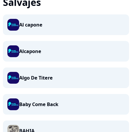
Salvajes
Al capone
Alcapone
Algo De Titere
Baby Come Back
BAHIA