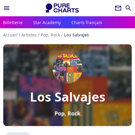
menu
newsletter
search
Billetterie
Star Academy
Charts français
Accueil
/
Artistes
/
Pop, Rock
/
Los Salvajes
Los Salvajes
Pop, Rock