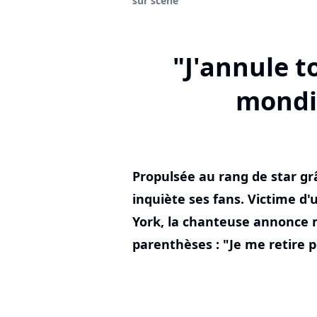
sur scène
"J'annule t
mondia
Propulsée au rang de star g
inquiète ses fans. Victime d'
York, la chanteuse annonce 
parenthèses : "Je me retire 