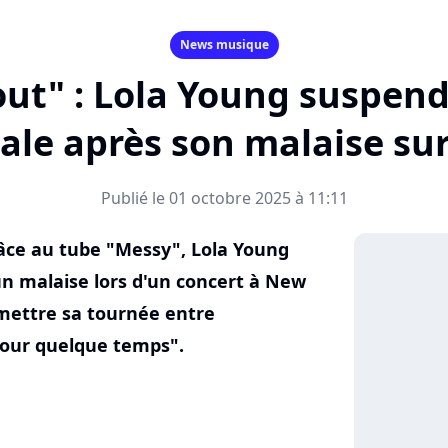
News musique
out" : Lola Young suspen
le après son malaise su
Publié le 01 octobre 2025 à 11:11
râce au tube "Messy", Lola Young
un malaise lors d'un concert à New
mettre sa tournée entre
pour quelque temps".