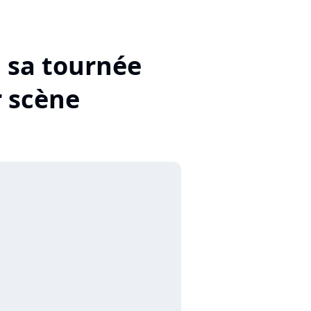
d sa tournée
r scène