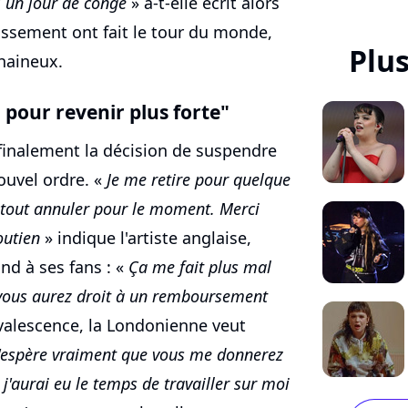
 un jour de congé
» a-t-elle écrit alors
ssement ont fait le tour du monde,
Plu
haineux.
i pour revenir plus forte"
 finalement la décision de suspendre
ouvel ordre. «
Je me retire pour quelque
 tout annuler pour le moment. Merci
outien
» indique l'artiste anglaise,
nd à ses fans : «
Ça me fait plus mal
, vous aurez droit à un remboursement
nvalescence, la Londonienne veut
J'espère vraiment que vous me donnerez
j'aurai eu le temps de travailler sur moi