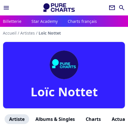
menu
newsletter
search
Billetterie
Star Academy
Charts français
Accueil
/
Artistes
/
Loïc Nottet
Loïc Nottet
Artiste
Albums & Singles
Charts
Actuali