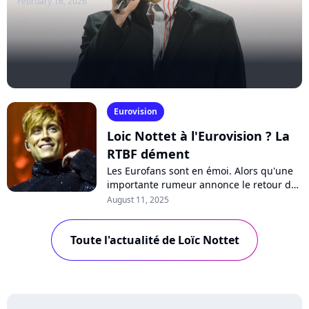
February 16, 2026
Eurovision
Loic Nottet à l'Eurovision ? La
RTBF dément
Les Eurofans sont en émoi. Alors qu'une
importante rumeur annonce le retour de
Loïc Nottet dans la compétition pour
August 11, 2025
l'Eurovision 2026, la délégation belge...
Toute l'actualité de Loïc Nottet