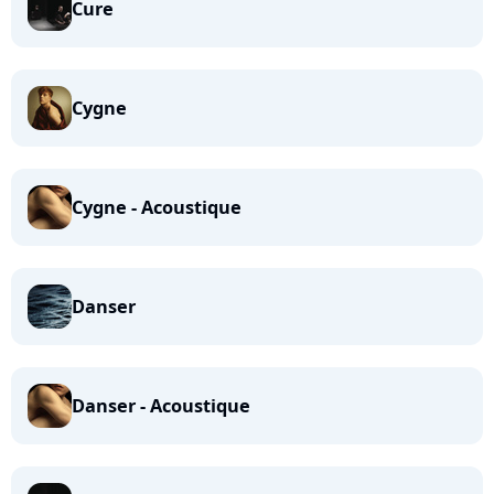
Cure
Cygne
Cygne - Acoustique
Danser
Danser - Acoustique