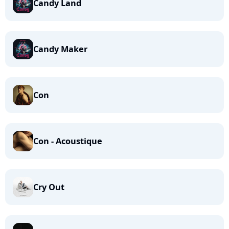
Candy Land
Candy Maker
Con
Con - Acoustique
Cry Out