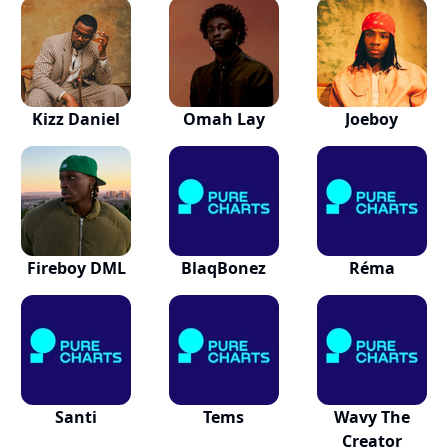
Kizz Daniel
Omah Lay
Joeboy
Fireboy DML
BlaqBonez
Réma
Santi
Tems
Wavy The
Creator