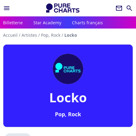
menu
newsletter
search
Billetterie
Star Academy
Charts français
Accueil
/
Artistes
/
Pop, Rock
/
Locko
Locko
Pop, Rock