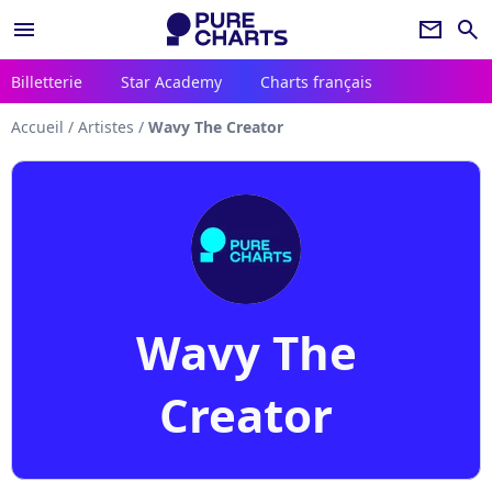
menu
newsletter
search
Billetterie
Star Academy
Charts français
Accueil
/
Artistes
/
Wavy The Creator
Wavy The
Creator