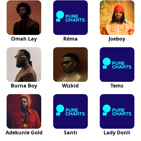
Omah Lay
Réma
Joeboy
Burna Boy
Wizkid
Tems
Adekunle Gold
Santi
Lady Donli