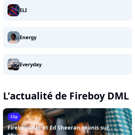
ELI
Energy
Everyday
L'actualité de Fireboy DML
Clip
Fireboy DML et Ed Sheeran réunis sur