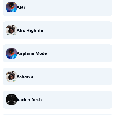
Afar
Afro Highlife
Airplane Mode
Ashawo
back n forth