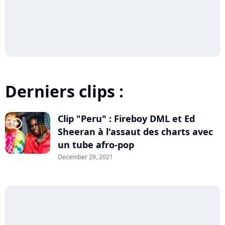
Derniers clips :
Clip "Peru" : Fireboy DML et Ed
player2
Sheeran à l'assaut des charts avec
un tube afro-pop
December 29, 2021