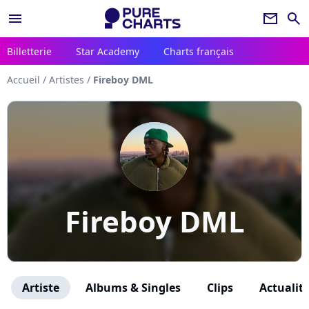
menu
newsletter
search
Billetterie
Star Academy
Charts français
Accueil
/
Artistes
/
Fireboy DML
Fireboy DML
Artiste
Albums & Singles
Clips
Actualit