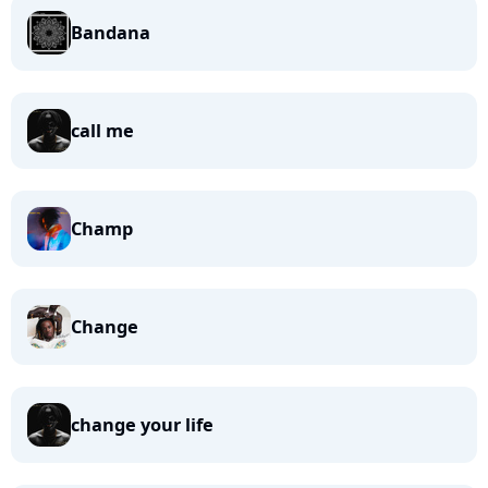
Bandana
call me
Champ
Change
change your life