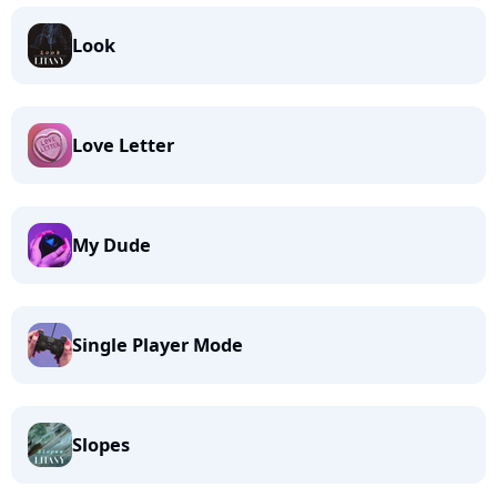
Look
Love Letter
My Dude
Single Player Mode
Slopes