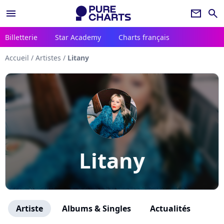
menu
newsletter
search
Billetterie
Star Academy
Charts français
Accueil
/
Artistes
/
Litany
Litany
Artiste
Albums & Singles
Actualités