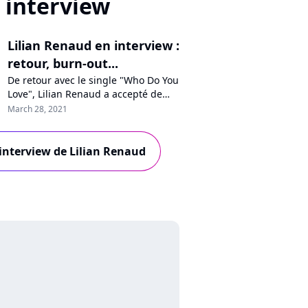
interview
Lilian Renaud en interview :
retour, burn-out...
De retour avec le single "Who Do You
Love", Lilian Renaud a accepté de
répondre aux questions de Pure
March 28, 2021
Charts. Le chanteur se confie sur son
année 2020 solitaire, ses nouvelles
chansons en toute liberté, pourquoi
l'interview de Lilian Renaud
il chante en anglais, son burn-out ou
encore son prochain album, qui
sortira en mai. Rencontre !