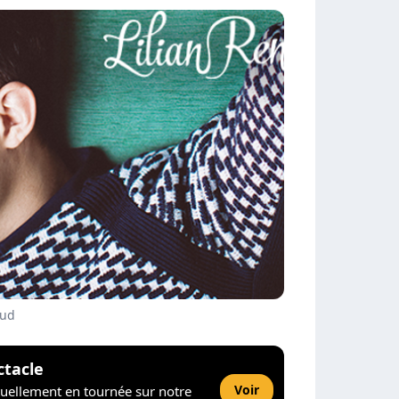
aud
ctacle
Voir
tuellement en tournée sur notre