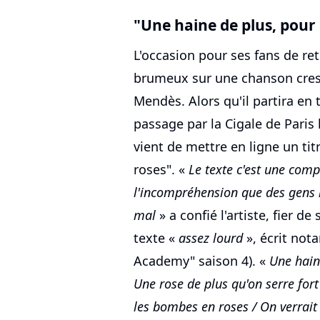
"Une haine de plus, pour
L'occasion pour ses fans de ret
brumeux sur une chanson cre
Mendès. Alors qu'il partira en
passage par la Cigale de Paris 
vient de mettre en ligne un tit
roses". «
Le texte c'est une comp
l'incompréhension que des gens n
mal
» a confié l'artiste, fier de
texte «
assez lourd
», écrit not
Academy" saison 4). «
Une hain
Une rose de plus qu'on serre for
les bombes en roses / On verrait 