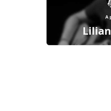
A 
Lilia