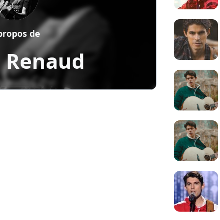
propos de
n Renaud