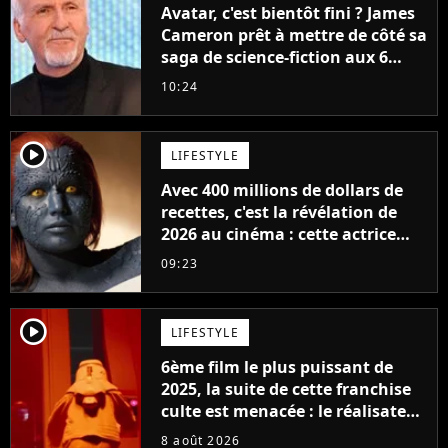
Avatar, c'est bientôt fini ? James
Cameron prêt à mettre de côté sa
saga de science-fiction aux 6
milliards de recettes
10:24
player2
LIFESTYLE
Avec 400 millions de dollars de
recettes, c'est la révélation de
2026 au cinéma : cette actrice
adorée prête à remplacer
09:23
Jennifer Lawrence chez Marvel
player2
LIFESTYLE
6ème film le plus puissant de
2025, la suite de cette franchise
culte est menacée : le réalisateur
claque la porte pour "différends
8 août 2026