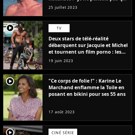
j'arriverais à le faire..."
25 juillet 2023
player2
TV
Deux stars de télé-réalité
débarquent sur Jacquie et Michel
et tournent un film porno : les
premières images du tournage
19 juin 2023
(exclu)
player2
"Ce corps de folie !" : Karine Le
Marchand enflamme la Toile en
posant en bikini pour ses 55 ans
17 août 2023
player2
CINÉ SÉRIE