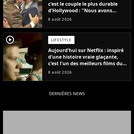
c'est le couple le plus durable
d'Hollywood : "Nous avons
avancé jour après jour, et les
8 août 2026
jours se sont transformés en
décennies"
player2
LIFESTYLE
Aujourd'hui sur Netflix : inspiré
d'une histoire vraie glaçante,
c'est l'un des meilleurs films du
21ème siècle
8 août 2026
DERNIÈRES NEWS