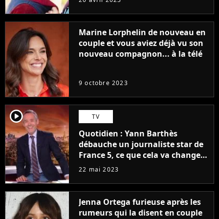
Marine Lorphelin de nouveau en
couple et vous aviez déjà vu son
nouveau compagnon... à la télé
9 octobre 2023
player2
TV
Quotidien : Yann Barthès
débauche un journaliste star de
France 5, ce que cela va changer
à la rentrée
22 mai 2023
Jenna Ortega furieuse après les
rumeurs qui la disent en couple