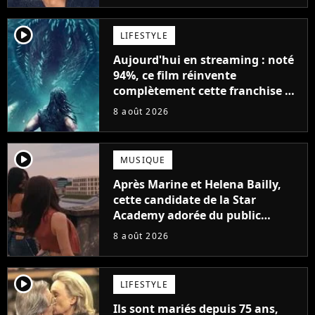
player2
LIFESTYLE
Aujourd'hui en streaming : noté
94%, ce film réinvente
complètement cette franchise de
science-fiction vieille de 40 ans
8 août 2026
player2
MUSIQUE
Après Marine et Helena Bailly,
cette candidate de la Star
Academy adorée du public
annonce son premier album,
8 août 2026
"C'est tellement puissant"
player2
LIFESTYLE
Ils sont mariés depuis 75 ans,