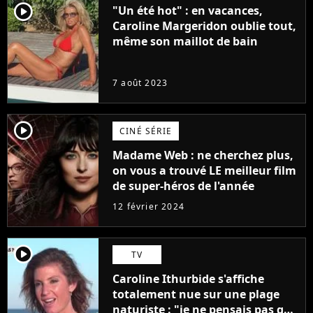
player2
"Un été hot" : en vacances,
Caroline Margeridon oublie tout,
même son maillot de bain
7 août 2023
player2
CINÉ SÉRIE
Madame Web : ne cherchez plus,
on vous a trouvé LE meilleur film
de super-héros de l'année
12 février 2024
player2
TV
Caroline Ithurbide s'affiche
totalement nue sur une plage
naturiste : "je ne pensais pas que