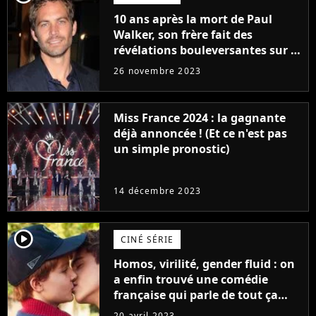
10 ans après la mort de Paul
Walker, son frère fait des
révélations bouleversantes sur la
réaction des acteurs de Fast and
26 novembre 2023
Furious
Miss France 2024 : la gagnante
déjà annoncée ! (Et ce n'est pas
un simple pronostic)
14 décembre 2023
player2
CINÉ SÉRIE
Homos, virilité, gender fluid : on
a enfin trouvé une comédie
française qui parle de tout ça
sans être super ringarde
20 avril 2023