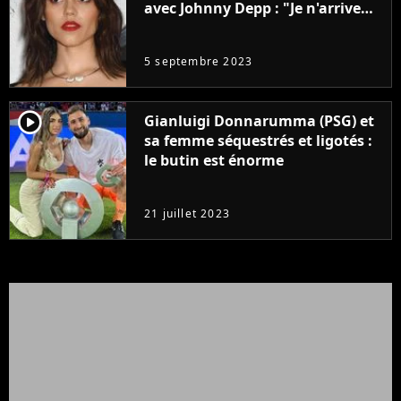
avec Johnny Depp : "Je n'arrive
même pas..."
5 septembre 2023
player2
Gianluigi Donnarumma (PSG) et
sa femme séquestrés et ligotés :
le butin est énorme
21 juillet 2023