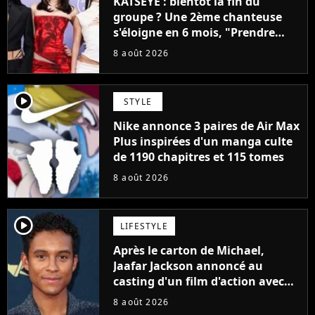
KATSEYE : bientôt la fin du
groupe ? Une 2ème chanteuse
s'éloigne en 6 mois, "Prendre
cette décision n’a pas été facile"
8 août 2026
player2
STYLE
Nike annonce 3 paires de Air Max
Plus inspirées d'un manga culte
de 1190 chapitres et 115 tomes
8 août 2026
player2
LIFESTYLE
Après le carton de Michael,
Jaafar Jackson annoncé au
casting d'un film d'action avec
Will Smith
8 août 2026