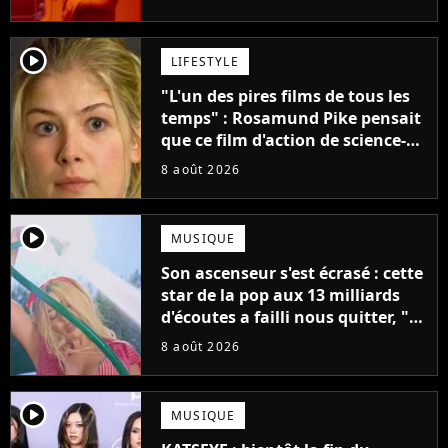
créatifs"
player2
LIFESTYLE
"L'un des pires films de tous les
temps" : Rosamund Pike pensait
que ce film d'action de science-
fiction avec Dwayne Johnson
8 août 2026
mettrait fin à sa carrière
player2
MUSIQUE
Son ascenseur s'est écrasé : cette
star de la pop aux 13 milliards
d'écoutes a failli nous quitter, "Je
pensais ne plus jamais chanter"
8 août 2026
player2
MUSIQUE