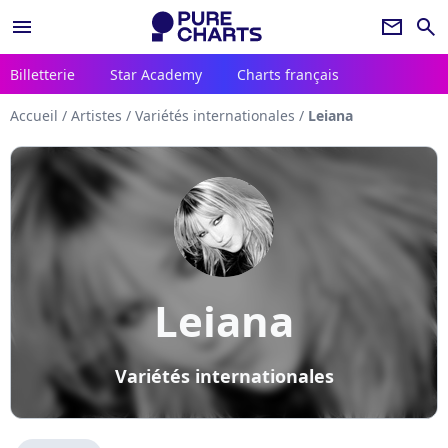
menu
newsletter
search
Billetterie
Star Academy
Charts français
Accueil
/
Artistes
/
Variétés internationales
/
Leiana
Leiana
Variétés internationales