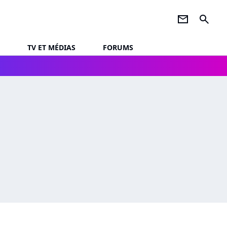
newsletter
search
TV ET MÉDIAS
FORUMS