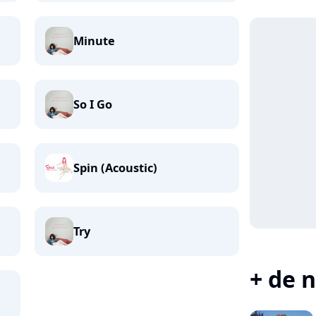
Minute
So I Go
Spin (Acoustic)
Try
+ de n