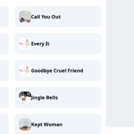
Call You Out
Every It
Goodbye Cruel Friend
Jingle Bells
Kept Woman