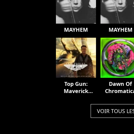
MAYHEM
MAYHEM
Top Gun:
Dawn Of
Maverick
Chromatic
(Music From
The Motion
VOIR TOUS LE
Picture)