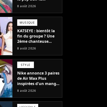
milliards d'écoutes a
8 août 2026
failli nous quitter, "Je
pensais ne plus
jamais chanter"
MUSIQUE
KATSEYE : bientôt la
fin du groupe ? Une
2ème chanteuse
s'éloigne en 6 mois,
8 août 2026
"Prendre cette
décision n’a pas été
facile"
STYLE
Nike annonce 3 paires
de Air Max Plus
inspirées d'un manga
culte de 1190
8 août 2026
chapitres et 115
tomes