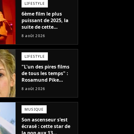
LIFESTYLE
6ème film le plus
puissant de 2025, la
suite de cette
franchise culte est
8 août 2026
menacée : le
réalisateur claque la
porte pour "différends
LIFESTYLE
créatifs"
"L'un des pires films
de tous les temps" :
Rosamund Pike
pensait que ce film
8 août 2026
d'action de science-
fiction avec Dwayne
Johnson mettrait fin à
MUSIQUE
sa carrière
Son ascenseur s'est
écrasé : cette star de
la pop aux 13