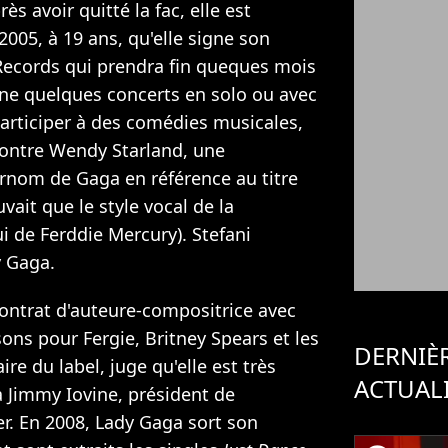
ès avoir quitté la fac, elle est
2005, à 19 ans, qu'elle signe son
Records qui prendra fin queques mois
onne quelques concerts en solo ou avec
articiper à des comédies musicales,
contre Wendy Starland, une
urnom de Gaga en référence au titre
uvait que le style vocal de la
ui de Ferddie Mercury). Stefani
 Gaga.
 contrat d'auteure-compositrice avec
ons pour Fergie, Britney Spears et les
DERNIÈ
re du label, juge qu'elle est très
ACTUAL
à Jimmy Iovine, président de
er. En 2008, Lady Gaga sort son