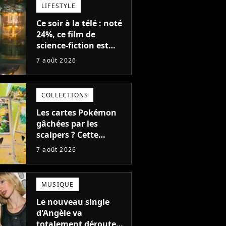
LIFESTYLE
Ce soir à la télé : noté
24%, ce film de
science-fiction est
complètement raté,
7 août 2026
mais il aurait pu être
encore pire à cause de
son acteur
COLLECTIONS
Les cartes Pokémon
gâchées par les
scalpers ? Cette
technique géniale
7 août 2026
d'un magasin pour
ruiner les revendeurs
MUSIQUE
Le nouveau single
d'Angèle va
totalement dérouter