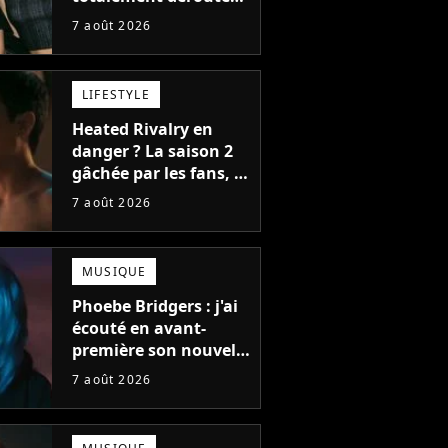
le public, et c'est une
7 août 2026
bonne chose
LIFESTYLE
Heated Rivalry en
danger ? La saison 2
gâchée par les fans, le
créateur pousse un
7 août 2026
coup de gueule
MUSIQUE
Phoebe Bridgers : j'ai
écouté en avant-
première son nouvel
album, c'est le bijou
7 août 2026
de la fin d'été