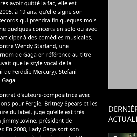
ès avoir quitté la fac, elle est
2005, à 19 ans, qu'elle signe son
Records qui prendra fin queques mois
onne quelques concerts en solo ou avec
articiper à des comédies musicales,
contre Wendy Starland, une
urnom de Gaga en référence au titre
uvait que le style vocal de la
ui de Ferddie Mercury). Stefani
 Gaga.
 contrat d'auteure-compositrice avec
ons pour Fergie, Britney Spears et les
DERNIÈ
re du label, juge qu'elle est très
ACTUAL
à Jimmy Iovine, président de
er. En 2008, Lady Gaga sort son