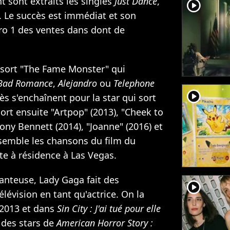
 sont extraits les singles
Just Dance
,
player2
. Le succès est immédiat et son
ro 1 des ventes dans dont de
e sort "The Fame Monster" qui
Bad Romance
,
Alejandro
ou
Telephone
player2
s s'enchaînent pour la star qui sort
ort ensuite "Artpop" (2013), "Cheek to
ony Bennett (2014), "Joanne" (2016) et
ssemble les chansons du film du
e à résidence à Las Vegas.
hanteuse, Lady Gaga fait des
player2
élévision en tant qu'actrice. On la
2013 et dans
Sin City : J'ai tué pour elle
e des stars de
American Horror Story :