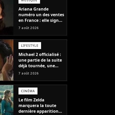
MUSIQUE
Ariana Grande
numéro un des ventes
en France : elle signe
le meilleur démarrage
7 août 2026
de sa carrière avec
son album Petal
LIFESTYLE
Michael 2 officialisé :
une partie de la suite
déjà tournée, une
sortie possible en
7 août 2026
2027 ?
CINÉMA
Le film Zelda
marquera la toute
dernière apparition