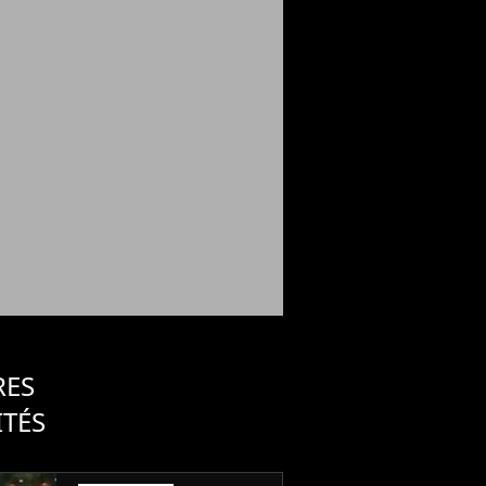
RES
ITÉS