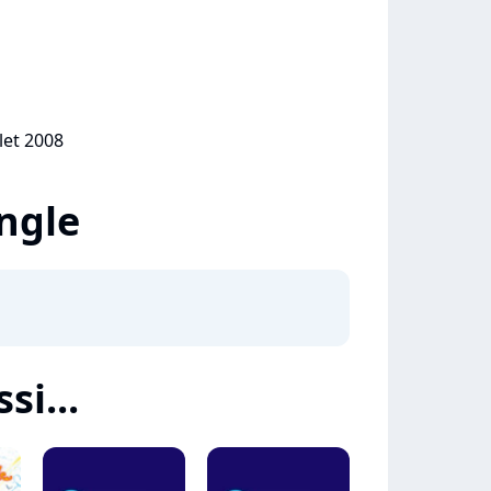
llet 2008
ingle
si...