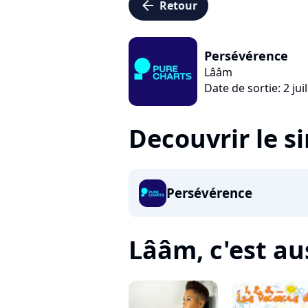
arrow_left
Retour
Persévérence
Lââm
Date de sortie: 2 jui
Decouvrir le s
Persévérence
Lââm, c'est aus