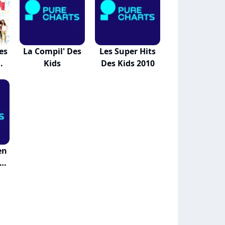
Les
La Compil' Des
Les Super Hits
.
Kids
Des Kids 2010
en
s