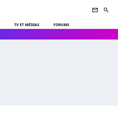
newsletter
search
TV ET MÉDIAS
FORUMS