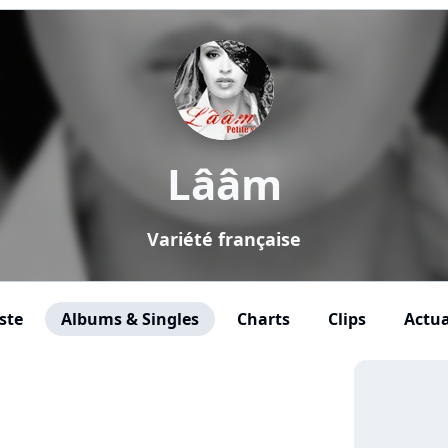
Lââm
Variété française
ste
Albums & Singles
Charts
Clips
Actua