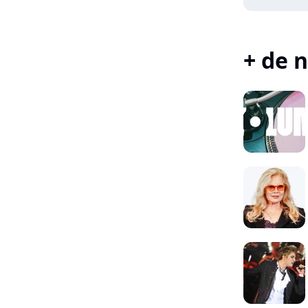
+ de n