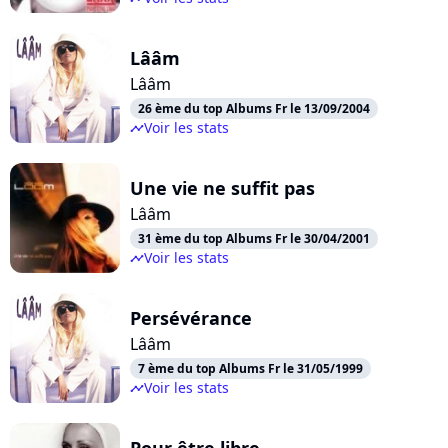
Lââm
Lââm
26 ème du top Albums Fr le 13/09/2004
Voir les stats
timeline
Une vie ne suffit pas
Lââm
31 ème du top Albums Fr le 30/04/2001
Voir les stats
timeline
Persévérance
Lââm
7 ème du top Albums Fr le 31/05/1999
Voir les stats
timeline
Pour être libre