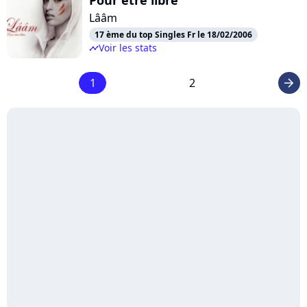
Lââm
17 ème du top Singles Fr le 18/02/2006
Voir les stats
timeline
1
2
arrow_right