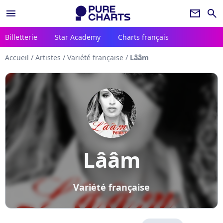
menu
newsletter
search
Billetterie
Star Academy
Charts français
Accueil
/
Artistes
/
Variété française
/
Lââm
Lââm
Variété française