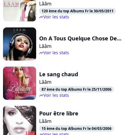
Lââm
120 ème du top Albums Fr le 30/05/2011
Voir les stats
timeline
On A Tous Quelque Chose De...
Lââm
Voir les stats
timeline
Le sang chaud
Lââm
87 ème du top Albums Fr le 25/11/2006
Voir les stats
timeline
Pour être libre
Lââm
15 ème du top Albums Fr le 04/03/2006
Voir les stats
timeline