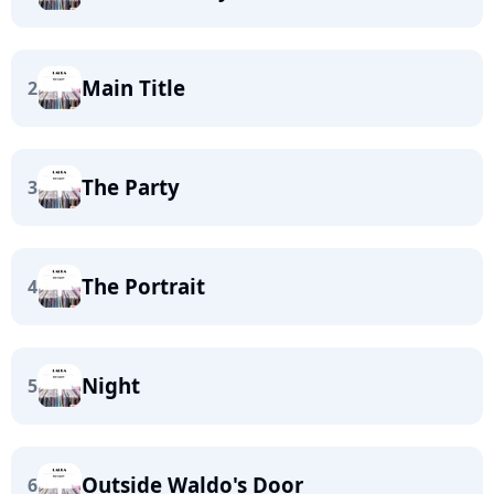
Main Title
2
The Party
3
The Portrait
4
Night
5
Outside Waldo's Door
6