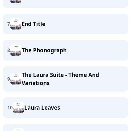
End Title
7
The Phonograph
8
The Laura Suite - Theme And
9
Variations
Laura Leaves
10