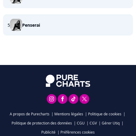
5
Penserai
A propos de Purecharts
|
Mentions légales
|
Politique de cookies
|
Politique de protection des données
|
CGU
|
CGV
|
Gérer Utiq
|
Publicité
|
Préférences cookies