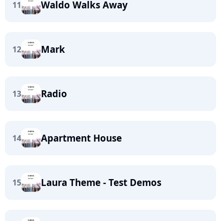
Waldo Walks Away
11
Mark
12
Radio
13
Apartment House
14
Laura Theme - Test Demos
15