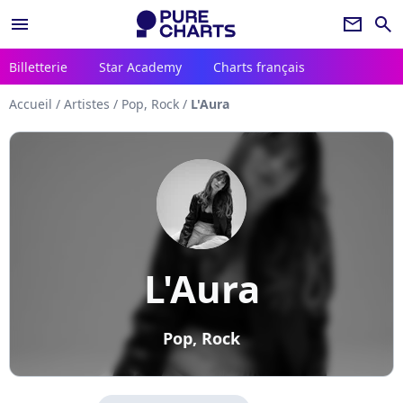
menu
newsletter
search
Billetterie
Star Academy
Charts français
Accueil
/
Artistes
/
Pop, Rock
/
L'Aura
L'Aura
Pop, Rock