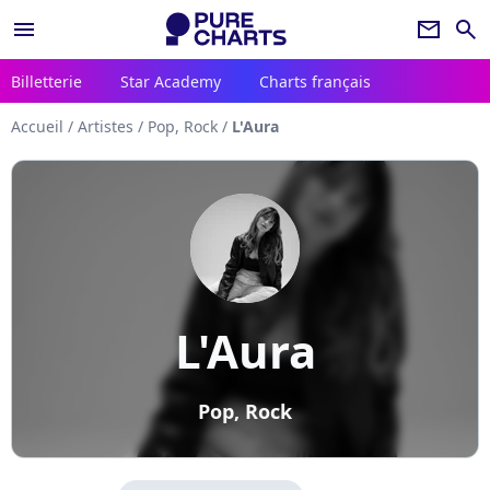
menu
newsletter
search
Billetterie
Star Academy
Charts français
Accueil
/
Artistes
/
Pop, Rock
/
L'Aura
L'Aura
Pop, Rock