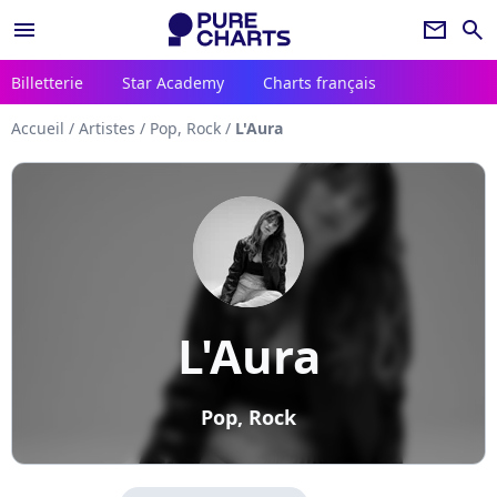
menu
newsletter
search
Billetterie
Star Academy
Charts français
Accueil
/
Artistes
/
Pop, Rock
/
L'Aura
L'Aura
Pop, Rock