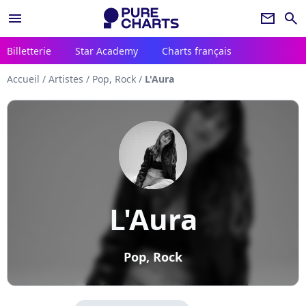
menu
newsletter
search
Billetterie
Star Academy
Charts français
Accueil
/
Artistes
/
Pop, Rock
/
L'Aura
L'Aura
Pop, Rock