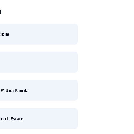
a
ibile
E' Una Favola
rna L'Estate