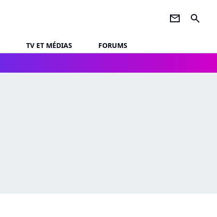
newsletter
search
TV ET MÉDIAS
FORUMS