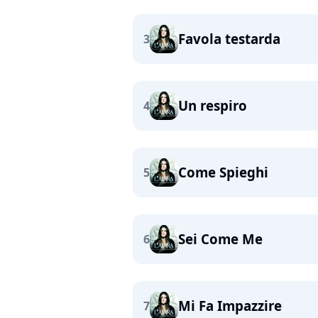
Favola testarda
3
Un respiro
4
Come Spieghi
5
Sei Come Me
6
Mi Fa Impazzire
7