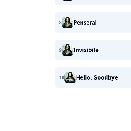
Penserai
8
Invisibile
9
Hello, Goodbye
10