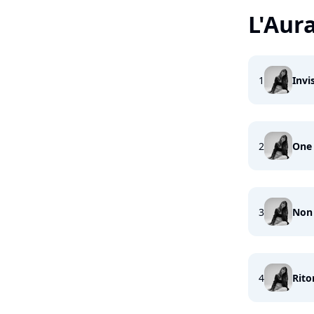
L'Aur
1
Invis
2
One
3
Non 
4
Rito