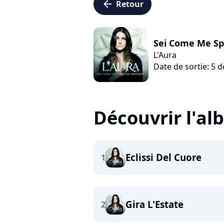
arrow_left
Retour
Sei Come Me Spe
L'Aura
Date de sortie: 5
Découvrir l'a
Eclissi Del Cuore
1
Gira L'Estate
2