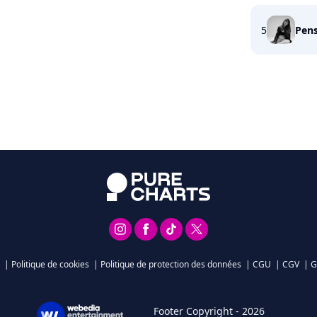
5
Pens
|
Politique de cookies
|
Politique de protection des données
|
CGU
|
CGV
|
G
Footer Copyright - 2026