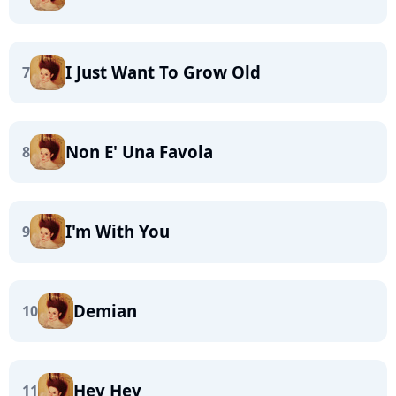
I Just Want To Grow Old
7
Non E' Una Favola
8
I'm With You
9
Demian
10
Hey Hey
11