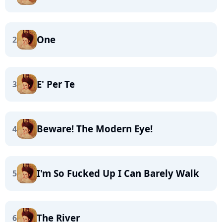
One
2
E' Per Te
3
Beware! The Modern Eye!
4
I'm So Fucked Up I Can Barely Walk
5
The River
6