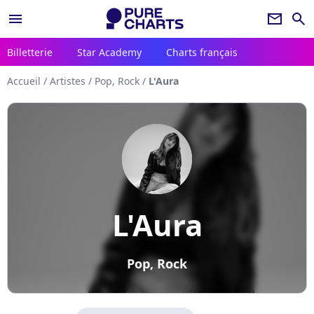
menu
newsletter
search
Billetterie
Star Academy
Charts français
Accueil
/
Artistes
/
Pop, Rock
/
L'Aura
L'Aura
Pop, Rock