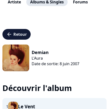
Artiste
Albums & Singles
Forums
arrow_left
Retour
Demian
L'Aura
Date de sortie: 8 juin 2007
Découvrir l'album
Le Vent
1