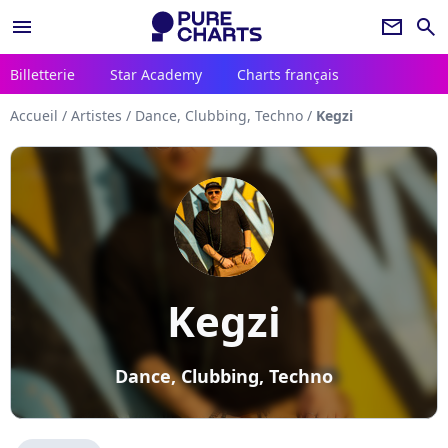
menu
newsletter
search
Billetterie
Star Academy
Charts français
Accueil
/
Artistes
/
Dance, Clubbing, Techno
/
Kegzi
Kegzi
Dance, Clubbing, Techno