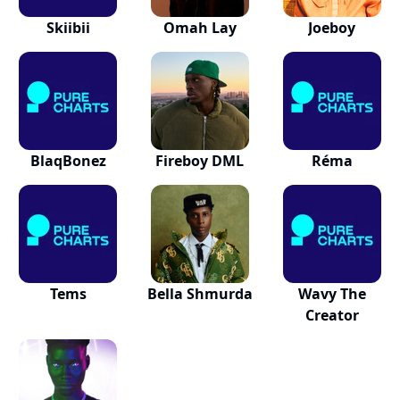
Skiibii
Omah Lay
Joeboy
BlaqBonez
Fireboy DML
Réma
Tems
Bella Shmurda
Wavy The
Creator