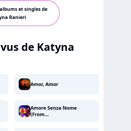
 albums et singles de
yna Ranieri
+ vus de Katyna
Amor, Amor
Amore Senza Nome
(From...