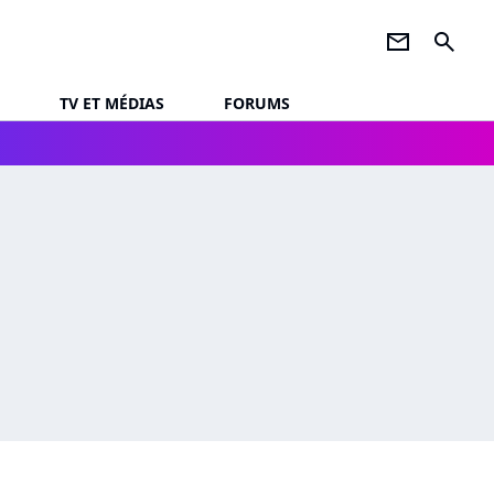
newsletter
search
TV ET MÉDIAS
FORUMS