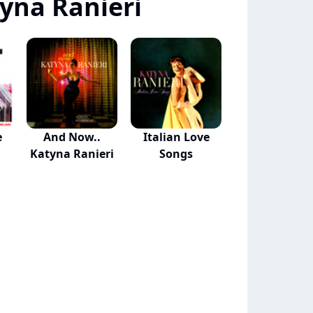
yna Ranieri
e
And Now..
Italian Love
Katyna Ranieri
Songs