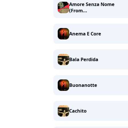
Amore Senza Nome
(From...
Anema E Core
Bala Perdida
Buonanotte
Cachito