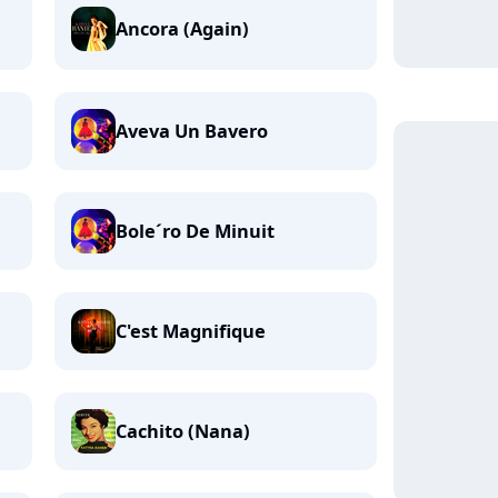
Ancora (Again)
Aveva Un Bavero
Bole´ro De Minuit
C'est Magnifique
Cachito (Nana)