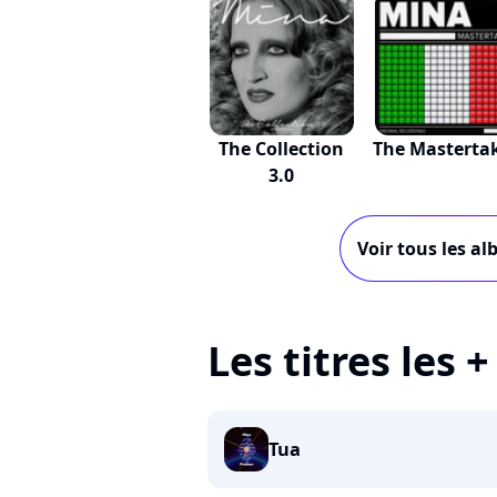
The Collection
The Masterta
3.0
Voir tous les a
Les titres les 
Tua