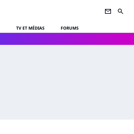
newsletter
search
TV ET MÉDIAS
FORUMS