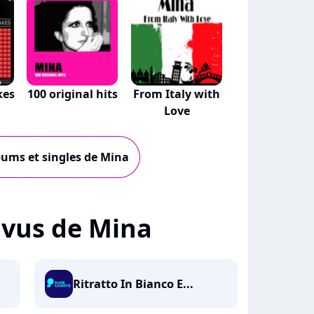
kes
100 original hits
From Italy with
Love
lbums et singles de Mina
+ vus de Mina
Ritratto In Bianco E...