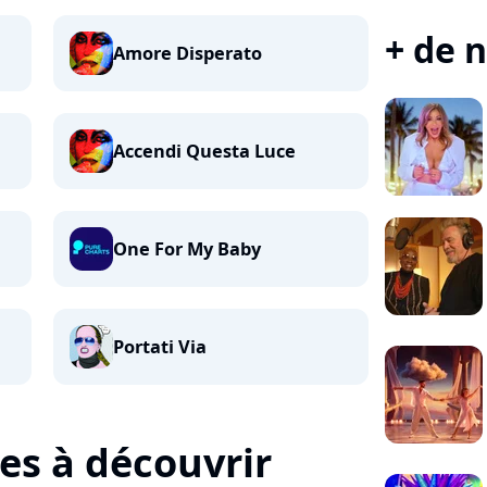
+ de n
Amore Disperato
Accendi Questa Luce
One For My Baby
Portati Via
tes à découvrir