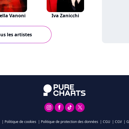
ella Vanoni
Iva Zanicchi
us les artistes
|
Politique de cookies
|
Politique de protection des données
|
CGU
|
CGV
|
G