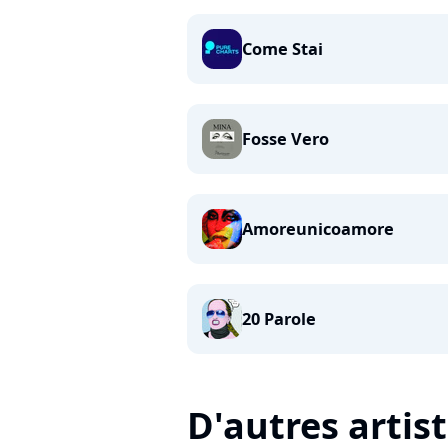
Come Stai
Fosse Vero
Amoreunicoamore
20 Parole
D'autres artis