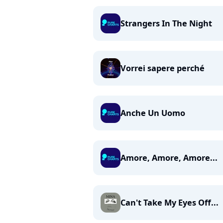
Strangers In The Night
Vorrei sapere perché
Anche Un Uomo
Amore, Amore, Amore...
Can't Take My Eyes Off...