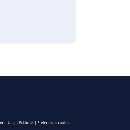
érer Utiq
|
Publicité
|
Préférences cookies