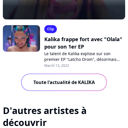
Clip
Kalika frappe fort avec "Olala"
pour son 1er EP
Le talent de Kalika explose sur son
premier EP "Latcho Drom", désormais
présenté par le biais du single "Olala", où
March 13, 2022
elle "exprime son désir frontalement...
Toute l'actualité de KALIKA
D'autres artistes à
découvrir