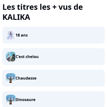
Les titres les + vus de
KALIKA
18 ans
C'est chelou
Chaudasse
Dinosaure