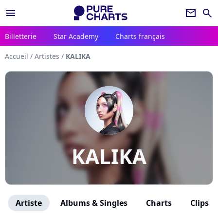
menu
newsletter
search
Billetterie
Star Academy
Charts français
Accueil
/
Artistes
/
KALIKA
KALIKA
Artiste
Albums & Singles
Charts
Clips