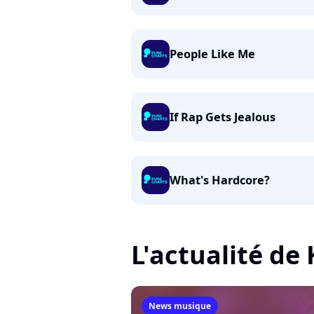
People Like Me
If Rap Gets Jealous
What's Hardcore?
L'actualité d
News musique