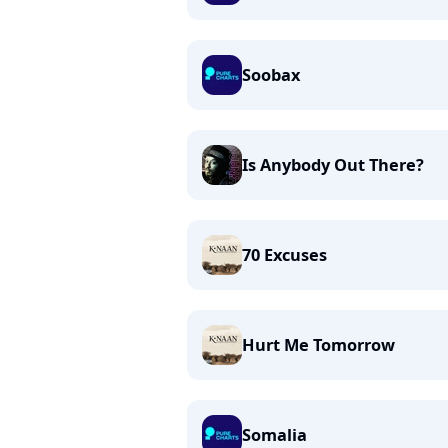
Soobax
Is Anybody Out There?
70 Excuses
Hurt Me Tomorrow
Somalia