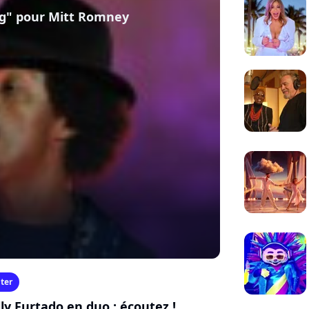
ag" pour Mitt Romney
ter
ly Furtado en duo : écoutez !