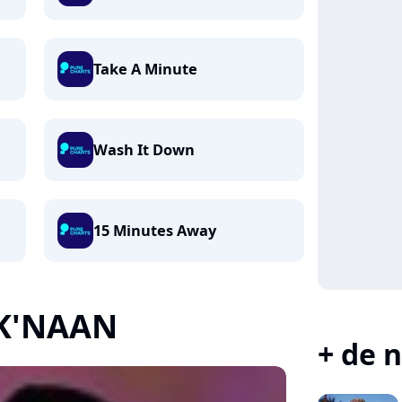
Take A Minute
Wash It Down
15 Minutes Away
e K'NAAN
+ de n