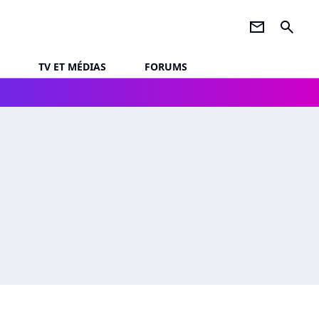
newsletter
search
TV ET MÉDIAS
FORUMS