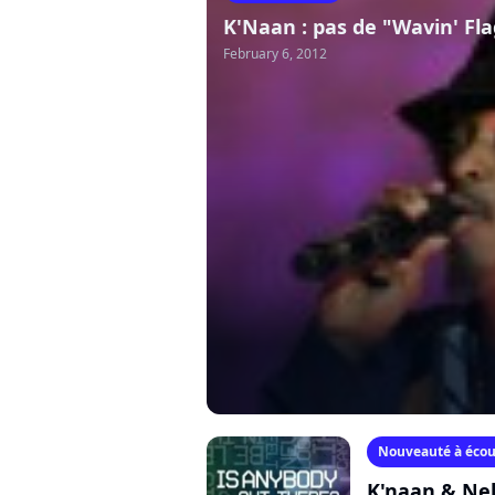
K'Naan : pas de "Wavin' Fl
February 6, 2012
Nouveauté à écou
K'naan & Nel