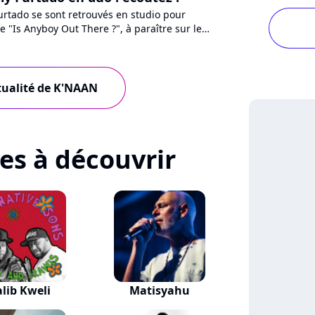
urtado se sont retrouvés en studio pour
re "Is Anyboy Out There ?", à paraître sur le
anteur. Ecoutez...
ctualité de K'NAAN
tes à découvrir
alib Kweli
Matisyahu