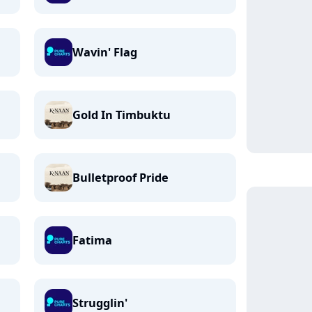
Wavin' Flag
Gold In Timbuktu
Bulletproof Pride
Fatima
Strugglin'