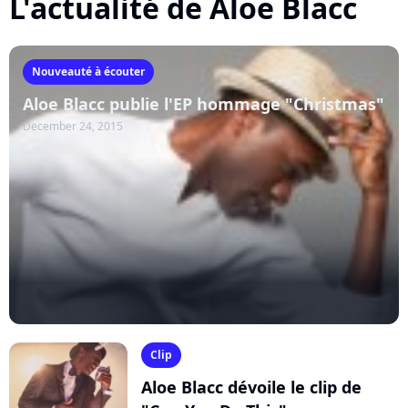
L'actualité de Aloe Blacc
Nouveauté à écouter
Aloe Blacc publie l'EP hommage "Christmas"
December 24, 2015
Clip
Aloe Blacc dévoile le clip de