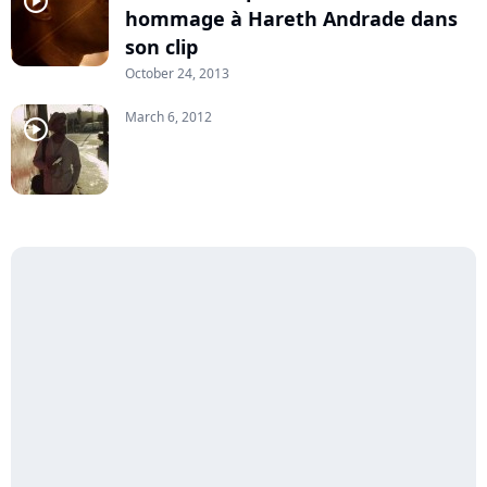
player2
hommage à Hareth Andrade dans
son clip
October 24, 2013
March 6, 2012
player2