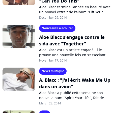
"Can You Do This"
Aloe Blacc termine l'année en beauté avec
un nouvel extrait de l'album "Lift Your
Spirit". Le chanteur a porté son dévolu
December 29, 2014
sur le titre "Can You Do This",...
Nouveauté à écouter
Aloe Blacc s'engage contre le
sida avec "Together"
Aloe Blacc est un artiste engagé. Il le
prouve une nouvelle fois en s'associant
avec Coca-Cola et (RED) afin de récolter
November 17, 2014
des fonds contre le sida. Avant...
News musique
A. Blacc : "J'ai écrit Wake Me Up
dans un avion"
Aloe Blacc a publié cette semaine son
nouvel album "Spirit Your Life", fait de
"chansons familières mais modernes"
March 28, 2014
selon lui, sur lequel on retrouve sa...