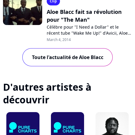
Clip
Aloe Blacc fait sa révolution
pour "The Man"
Célèbre pour "I Need a Dollar" et le
récent tube "Wake Me Up!" d'Avicii, Aloe
Blacc a bien l'intention de ne pas laisser
March 4, 2014
filer le succès. Extrait de son...
Toute l'actualité de Aloe Blacc
D'autres artistes à
découvrir