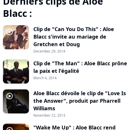
Derniers clips de Aloe
Blacc :
Clip de "Can You Do This" : Aloe
player2
Blacc s'invite au mariage de
Gretchen et Doug
December 29, 2014
Clip de "The Man" : Aloe Blacc prône
player2
la paix et l'égalité
March 4, 2014
Aloe Blacc dévoile le clip de "Love Is
player2
the Answer", produit par Pharrell
Williams
November 22, 2013
"Wake Me Up" : Aloe Blacc rend