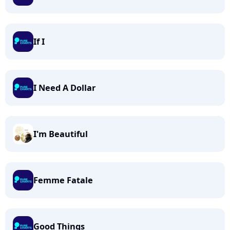
If I
I Need A Dollar
I'm Beautiful
Femme Fatale
Good Things