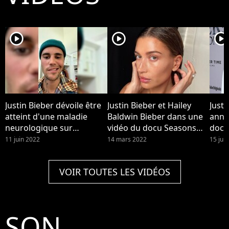
player2
player2
player2
Justin Bieber dévoile être
Justin Bieber et Hailey
Justi
atteint d'une maladie
Baldwin Bieber dans une
anno
neurologique sur
vidéo du docu Seasons
docu
Instagram le vendredi 10
dispo sur YouTube. Hailey
pour
11 juin 2022
14 mars 2022
15 juil
juin 2022
Bieber a été hospitalisée
après un caillot cérébral,
VOIR TOUTES LES VIDÉOS
avec des symptômes
similaires à un AVC, elle
raconte.
SON