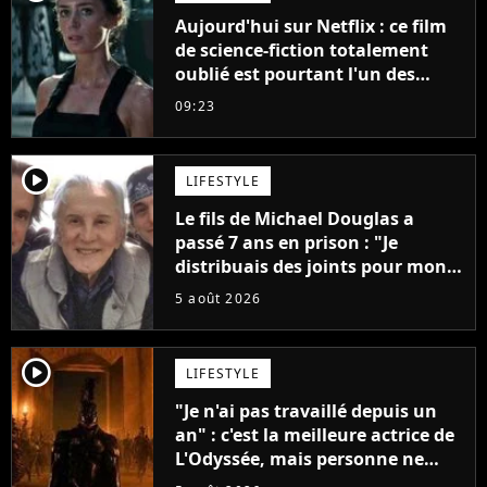
Aujourd'hui sur Netflix : ce film
de science-fiction totalement
oublié est pourtant l'un des
meilleurs des années 2010
09:23
player2
LIFESTYLE
Le fils de Michael Douglas a
passé 7 ans en prison : "Je
distribuais des joints pour mon
père"
5 août 2026
player2
LIFESTYLE
"Je n'ai pas travaillé depuis un
an" : c'est la meilleure actrice de
L'Odyssée, mais personne ne
veut lui donner de rôle au