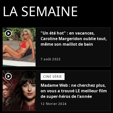
LA SEMAINE
player2
"Un été hot" : en vacances,
Caroline Margeridon oublie tout,
même son maillot de bain
7 août 2023
player2
CINÉ SÉRIE
Madame Web : ne cherchez plus,
on vous a trouvé LE meilleur film
de super-héros de l'année
12 février 2024