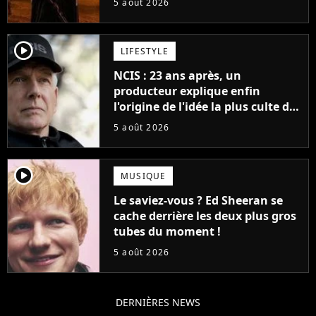
5 août 2026
cinéma
player2
LIFESTYLE
NCIS : 23 ans après, un
producteur explique enfin
l'origine de l'idée la plus culte de
la série (et on ne parle pas du
5 août 2026
bateau)
player2
MUSIQUE
Le saviez-vous ? Ed Sheeran se
cache derrière les deux plus gros
tubes du moment !
5 août 2026
DERNIÈRES NEWS