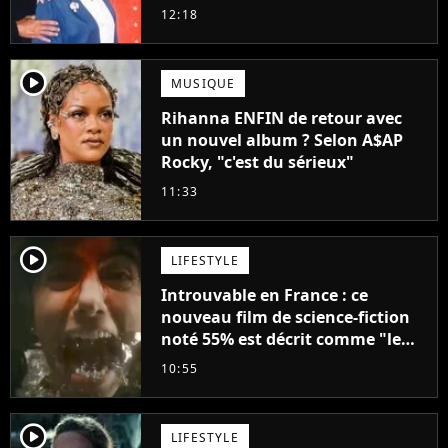
droit à sa propre série
12:18
player2
MUSIQUE
Rihanna ENFIN de retour avec
un nouvel album ? Selon A$AP
Rocky, "c'est du sérieux"
11:33
player2
LIFESTYLE
Introuvable en France : ce
nouveau film de science-fiction
noté 55% est décrit comme "le
plus stupide de l'année"
10:55
player2
LIFESTYLE