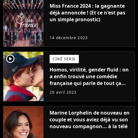
Miss France 2024 : la gagnante
déjà annoncée ! (Et ce n'est pas
un simple pronostic)
14 décembre 2023
player2
CINÉ SÉRIE
Homos, virilité, gender fluid : on
a enfin trouvé une comédie
française qui parle de tout ça
sans être super ringarde
20 avril 2023
Marine Lorphelin de nouveau en
couple et vous aviez déjà vu son
nouveau compagnon... à la télé