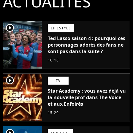
ACTUALITÉS
player2
LIFESTYLE
Ted Lasso saison 4 : pourquoi ces
personnages adorés des fans ne
sont pas dans la suite ?
16:18
player2
TV
Star Academy : vous avez déjà vu
la nouvelle prof dans The Voice
et aux Enfoirés
15:20
player2