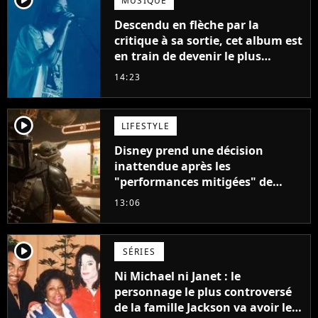
MUSIQUE
Descendu en flèche par la
critique à sa sortie, cet album est
en train de devenir le plus
populaire de son auteur
14:23
player2
LIFESTYLE
Disney prend une décision
inattendue après les
"performances mitigées" de
Vaiana et The Mandalorian &
13:06
Grogu au box-office
player2
SÉRIES
Ni Michael ni Janet : le
personnage le plus controversé
de la famille Jackson va avoir le