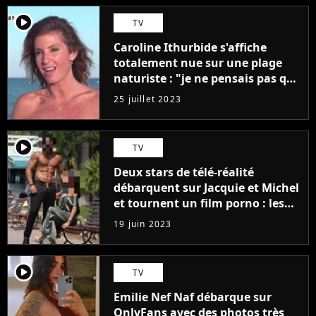
player2
TV
Caroline Ithurbide s'affiche
totalement nue sur une plage
naturiste : "je ne pensais pas que
j'arriverais à le faire..."
25 juillet 2023
player2
TV
Deux stars de télé-réalité
débarquent sur Jacquie et Michel
et tournent un film porno : les
premières images du tournage
19 juin 2023
(exclu)
player2
TV
Emilie Nef Naf débarque sur
OnlyFans avec des photos très