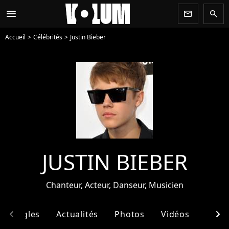
menu
newsletter
search
Accueil
Célébrités
Justin Bieber
JUSTIN BIEBER
Chanteur, Acteur, Danseur, Musicien
chevron_left
chevron_right
& Singles
Actualités
Photos
Vidéos
Ento