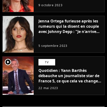
9 octobre 2023
Jenna Ortega furieuse après les
rumeurs qui la disent en couple
avec Johnny Depp : "Je n'arrive
même pas..."
5 septembre 2023
player2
TV
Quotidien : Yann Barthès
débauche un journaliste star de
France 5, ce que cela va changer
à la rentrée
22 mai 2023