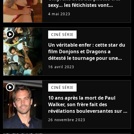
sexy... les fétichistes vont
prendre leur pied !
4 mai 2023
player2
CINÉ SÉRIE
Un véritable enfer : cette star du
film Donjons et Dragons a
détesté le tournage pour une
raison très spéciale
16 avril 2023
player2
CINÉ SÉRIE
10 ans après la mort de Paul
Walker, son frère fait des
révélations bouleversantes sur la
réaction des acteurs de Fast and
26 novembre 2023
Furious