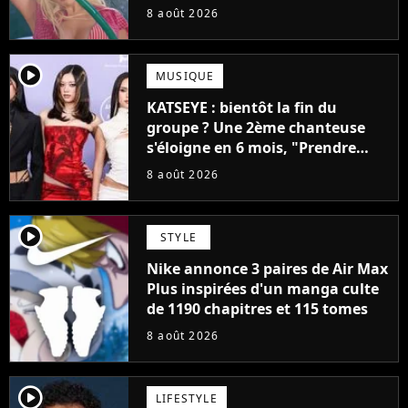
pensais ne plus jamais chanter"
8 août 2026
player2
MUSIQUE
KATSEYE : bientôt la fin du
groupe ? Une 2ème chanteuse
s'éloigne en 6 mois, "Prendre
cette décision n’a pas été facile"
8 août 2026
player2
STYLE
Nike annonce 3 paires de Air Max
Plus inspirées d'un manga culte
de 1190 chapitres et 115 tomes
8 août 2026
player2
LIFESTYLE