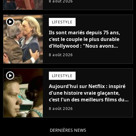
8 août 2026
"C'est tellement puissant"
player2
LIFESTYLE
Ils sont mariés depuis 75 ans,
c'est le couple le plus durable
d'Hollywood : "Nous avons
avancé jour après jour, et les
8 août 2026
jours se sont transformés en
décennies"
player2
LIFESTYLE
Aujourd'hui sur Netflix : inspiré
d'une histoire vraie glaçante,
c'est l'un des meilleurs films du
21ème siècle
8 août 2026
DERNIÈRES NEWS