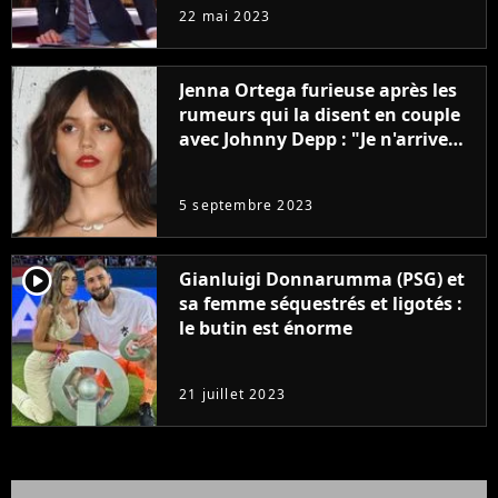
à la rentrée
22 mai 2023
Jenna Ortega furieuse après les
rumeurs qui la disent en couple
avec Johnny Depp : "Je n'arrive
même pas..."
5 septembre 2023
player2
Gianluigi Donnarumma (PSG) et
sa femme séquestrés et ligotés :
le butin est énorme
21 juillet 2023