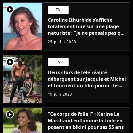
player2
TV
Caroline Ithurbide s'affiche
totalement nue sur une plage
naturiste : "je ne pensais pas que
j'arriverais à le faire..."
25 juillet 2023
player2
TV
Deux stars de télé-réalité
débarquent sur Jacquie et Michel
et tournent un film porno : les
premières images du tournage
19 juin 2023
(exclu)
player2
"Ce corps de folie !" : Karine Le
Marchand enflamme la Toile en
posant en bikini pour ses 55 ans