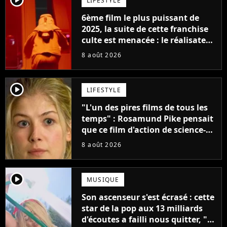
LIFESTYLE
6ème film le plus puissant de
2025, la suite de cette franchise
culte est menacée : le réalisateur
claque la porte pour "différends
8 août 2026
créatifs"
player2
LIFESTYLE
"L'un des pires films de tous les
temps" : Rosamund Pike pensait
que ce film d'action de science-
fiction avec Dwayne Johnson
8 août 2026
mettrait fin à sa carrière
player2
MUSIQUE
Son ascenseur s'est écrasé : cette
star de la pop aux 13 milliards
d'écoutes a failli nous quitter, "Je