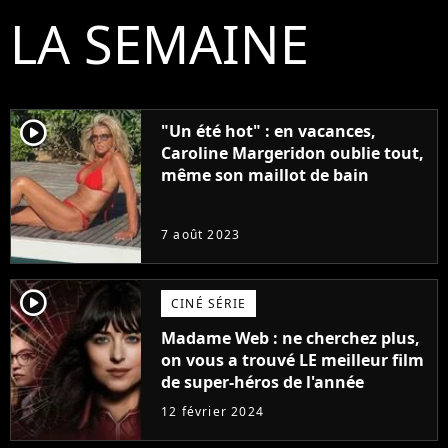
LA SEMAINE
player2
"Un été hot" : en vacances,
Caroline Margeridon oublie tout,
même son maillot de bain
7 août 2023
player2
CINÉ SÉRIE
Madame Web : ne cherchez plus,
on vous a trouvé LE meilleur film
de super-héros de l'année
12 février 2024