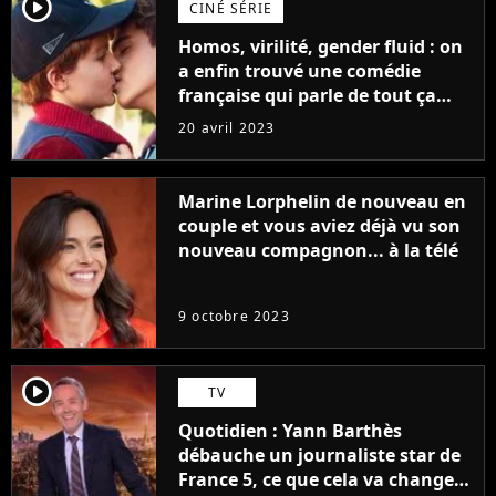
player2
CINÉ SÉRIE
Homos, virilité, gender fluid : on
a enfin trouvé une comédie
française qui parle de tout ça
sans être super ringarde
20 avril 2023
Marine Lorphelin de nouveau en
couple et vous aviez déjà vu son
nouveau compagnon... à la télé
9 octobre 2023
player2
TV
Quotidien : Yann Barthès
débauche un journaliste star de
France 5, ce que cela va changer