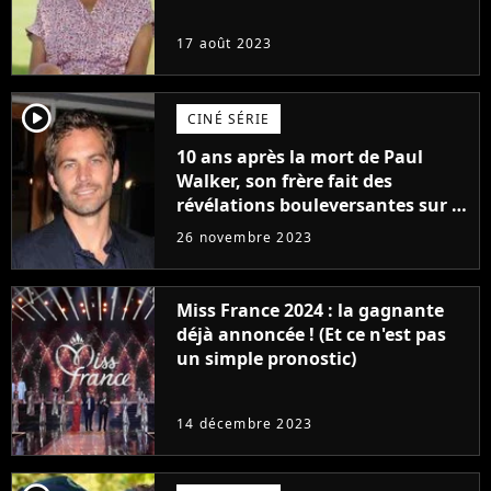
17 août 2023
player2
CINÉ SÉRIE
10 ans après la mort de Paul
Walker, son frère fait des
révélations bouleversantes sur la
réaction des acteurs de Fast and
26 novembre 2023
Furious
Miss France 2024 : la gagnante
déjà annoncée ! (Et ce n'est pas
un simple pronostic)
14 décembre 2023