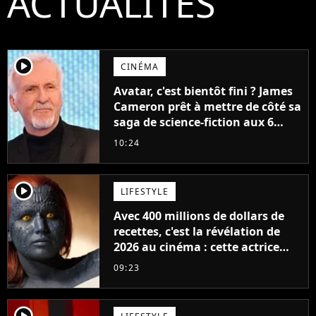
ACTUALITÉS
player2
CINÉMA
Avatar, c'est bientôt fini ? James
Cameron prêt à mettre de côté sa
saga de science-fiction aux 6
milliards de recettes
10:24
player2
LIFESTYLE
Avec 400 millions de dollars de
recettes, c'est la révélation de
2026 au cinéma : cette actrice
adorée prête à remplacer
09:23
Jennifer Lawrence chez Marvel
player2