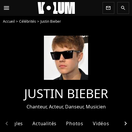
menu
newsletter
search
Accueil
Célébrités
Justin Bieber
JUSTIN BIEBER
Chanteur, Acteur, Danseur, Musicien
chevron_left
chevron_right
& Singles
Actualités
Photos
Vidéos
Ento