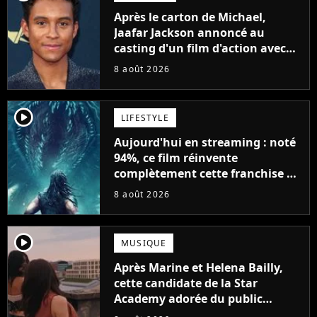
Après le carton de Michael,
Jaafar Jackson annoncé au
casting d'un film d'action avec
Will Smith
8 août 2026
player2
LIFESTYLE
Aujourd'hui en streaming : noté
94%, ce film réinvente
complètement cette franchise de
science-fiction vieille de 40 ans
8 août 2026
player2
MUSIQUE
Après Marine et Helena Bailly,
cette candidate de la Star
Academy adorée du public
annonce son premier album,