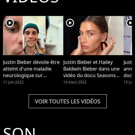
player2
player2
player2
Justin Bieber dévoile être
Justin Bieber et Hailey
Justi
atteint d'une maladie
Baldwin Bieber dans une
anno
neurologique sur
vidéo du docu Seasons
docu
Instagram le vendredi 10
dispo sur YouTube. Hailey
pour
11 juin 2022
14 mars 2022
15 juil
juin 2022
Bieber a été hospitalisée
après un caillot cérébral,
VOIR TOUTES LES VIDÉOS
avec des symptômes
similaires à un AVC, elle
raconte.
SON