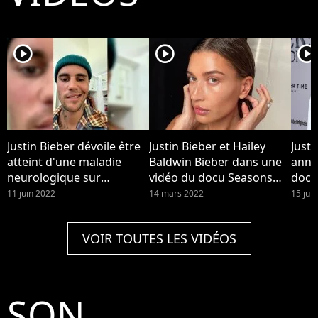
player2
player2
player2
Justin Bieber dévoile être
Justin Bieber et Hailey
Justi
atteint d'une maladie
Baldwin Bieber dans une
anno
neurologique sur
vidéo du docu Seasons
docu
Instagram le vendredi 10
dispo sur YouTube. Hailey
pour
11 juin 2022
14 mars 2022
15 juil
juin 2022
Bieber a été hospitalisée
après un caillot cérébral,
VOIR TOUTES LES VIDÉOS
avec des symptômes
similaires à un AVC, elle
raconte.
SON