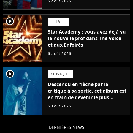
6 août 2026
player2
TV
Star Academy : vous avez déjà vu
la nouvelle prof dans The Voice
et aux Enfoirés
6 août 2026
player2
MUSIQUE
Descendu en flèche par la
critique à sa sortie, cet album est
en train de devenir le plus
populaire de son auteur
6 août 2026
DERNIÈRES NEWS