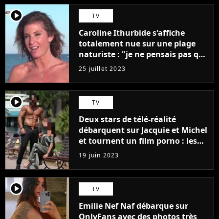
player2
TV
Caroline Ithurbide s'affiche
totalement nue sur une plage
naturiste : "je ne pensais pas que
j'arriverais à le faire..."
25 juillet 2023
player2
TV
Deux stars de télé-réalité
débarquent sur Jacquie et Michel
et tournent un film porno : les
premières images du tournage
19 juin 2023
(exclu)
player2
TV
Emilie Nef Naf débarque sur
OnlyFans avec des photos très