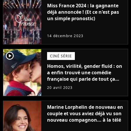
Miss France 2024 : la gagnante
déjà annoncée ! (Et ce n'est pas
un simple pronostic)
14 décembre 2023
player2
CINÉ SÉRIE
Homos, virilité, gender fluid : on
a enfin trouvé une comédie
française qui parle de tout ça
sans être super ringarde
20 avril 2023
Marine Lorphelin de nouveau en
couple et vous aviez déjà vu son
nouveau compagnon... à la télé