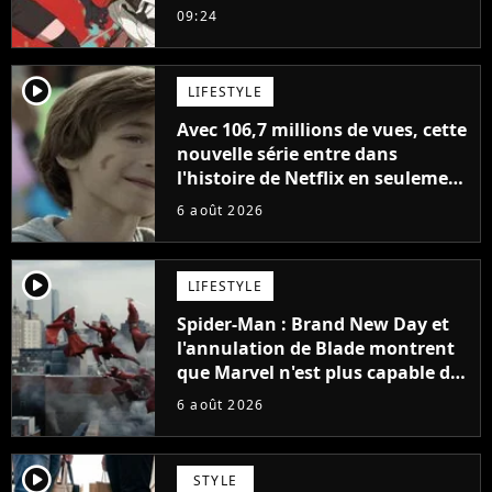
sinon vous ne comprendrez plus
09:24
la série
player2
LIFESTYLE
Avec 106,7 millions de vues, cette
nouvelle série entre dans
l'histoire de Netflix en seulement
48 jours
6 août 2026
player2
LIFESTYLE
Spider-Man : Brand New Day et
l'annulation de Blade montrent
que Marvel n'est plus capable de
faire quoi que ce soit de simple
6 août 2026
player2
STYLE