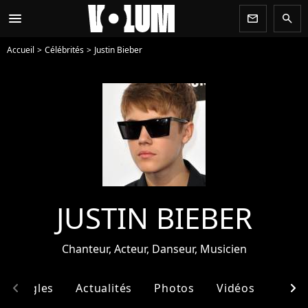
menu
newsletter
search
Accueil
Célébrités
Justin Bieber
JUSTIN BIEBER
Chanteur, Acteur, Danseur, Musicien
chevron_left
chevron_right
& Singles
Actualités
Photos
Vidéos
Ento