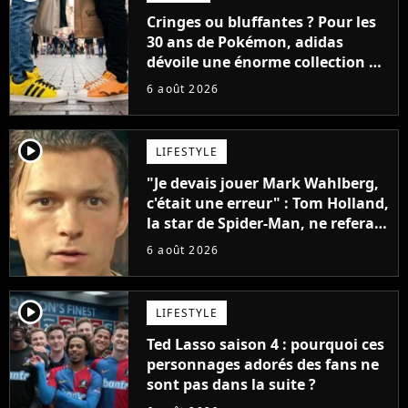
Cringes ou bluffantes ? Pour les
30 ans de Pokémon, adidas
dévoile une énorme collection de
sneakers et je ne sais pas quoi en
6 août 2026
penser
player2
LIFESTYLE
"Je devais jouer Mark Wahlberg,
c'était une erreur" : Tom Holland,
la star de Spider-Man, ne referait
pas ce blockbuster
6 août 2026
player2
LIFESTYLE
Ted Lasso saison 4 : pourquoi ces
personnages adorés des fans ne
sont pas dans la suite ?