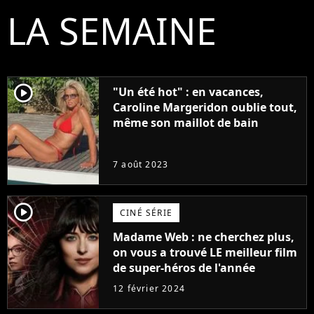
LA SEMAINE
player2
"Un été hot" : en vacances,
Caroline Margeridon oublie tout,
même son maillot de bain
7 août 2023
player2
CINÉ SÉRIE
Madame Web : ne cherchez plus,
on vous a trouvé LE meilleur film
de super-héros de l'année
12 février 2024