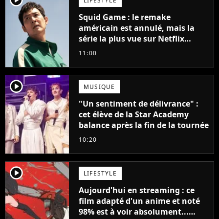
LIFESTYLE
Squid Game : le remake
américain est annulé, mais la
série la plus vue sur Netflix
pourrait avoir une version
11:00
française
player2
MUSIQUE
"Un sentiment de délivrance" :
cet élève de la Star Academy
balance après la fin de la tournée
10:20
player2
LIFESTYLE
Aujourd'hui en streaming : ce
film adapté d'un anime et noté
98% est à voir absolument...