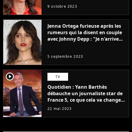
9 octobre 2023
Jenna Ortega furieuse après les
rumeurs qui la disent en couple
avec Johnny Depp : "Je n'arrive
même pas..."
5 septembre 2023
player2
TV
Quotidien : Yann Barthès
débauche un journaliste star de
France 5, ce que cela va changer
à la rentrée
22 mai 2023