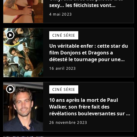
sexy... les fétichistes vont
prendre leur pied !
4 mai 2023
player2
CINÉ SÉRIE
Un véritable enfer : cette star du
film Donjons et Dragons a
détesté le tournage pour une
raison très spéciale
16 avril 2023
player2
CINÉ SÉRIE
10 ans après la mort de Paul
Walker, son frère fait des
révélations bouleversantes sur la
réaction des acteurs de Fast and
26 novembre 2023
Furious