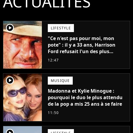
ACTUALITÉS
player2
LIFESTYLE
"Ce n'est pas pour moi, mon
pote" : il y a 33 ans, Harrison
Ford refusait l'un des plus
grands succès de tous les temps
12:47
player2
MUSIQUE
Madonna et Kylie Minogue :
pourquoi le duo le plus attendu
de la pop a mis 25 ans à se faire
11:50
player2