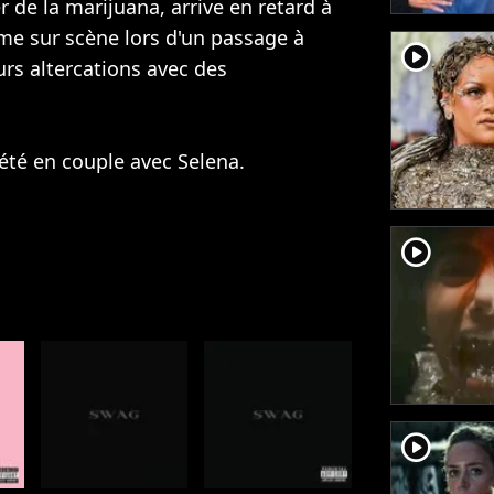
 de la marijuana, arrive en retard à
me sur scène lors d'un passage à
player2
urs altercations avec des
 été en couple avec Selena.
player2
player2