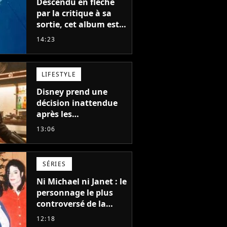
Descendu en flèche
par la critique à sa
sortie, cet album est
en train de devenir le
14:23
plus populaire de son
auteur
LIFESTYLE
Disney prend une
décision inattendue
après les
"performances
13:06
mitigées" de Vaiana
et The Mandalorian &
Grogu au box-office
SÉRIES
Ni Michael ni Janet : le
personnage le plus
controversé de la
famille Jackson va
12:18
avoir le droit à sa