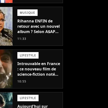
propre série
MUSIQUE
Rihanna ENFIN de
retour avec un nouvel
album ? Selon A$AP
Rocky, "c'est du
11:33
sérieux"
LIFESTYLE
Introuvable en France
: ce nouveau film de
science-fiction noté
55% est décrit comme
10:55
"le plus stupide de
l'année"
LIFESTYLE
Aujourd'hui sur