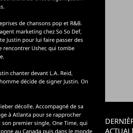
s.
reprises de chansons pop et R&B.
 agent marketing chez So So Def,
e Justin pour lui faire passer des
me rencontrer Usher, qui tombe
e.
tin chanter devant L.A. Reid,
L'homme décide de signer Justin. On
n Bieber décolle. Accompagné de sa
age à Atlanta pour se rapprocher
DERNIÈ
 son premier single, One Time, qui
ACTUAL
cartonne au Canada puis dans le monde