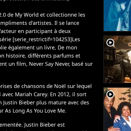
2.0 de My World et collectionne les
mpliments d'artistes. Il se lance
acteur en participant à deux
série [serie_restrictif=104253]Les
player2
publie également un livre, De mon
on histoire, différents parfums et
nt un film, Never Say Never, basé sur
prises de chansons de Noël sur lequel
player2
avec Mariah Carey. En 2012, il sort
n Justin Bieber plus mature avec des
r As Long As You Love Me.
mentée. Justin Bieber est