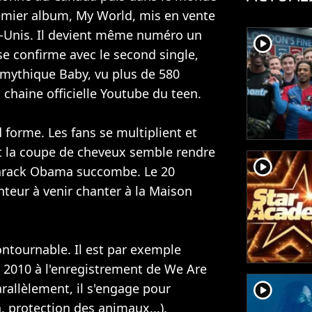
remier album, My World, mis en vente
s-Unis. Il devient même numéro un
player2
se confirme avec le second single,
à mythique Baby, vu plus de 580
a chaine officielle Youtube du teen.
 forme. Les fans se multiplient et
nt la coupe de cheveux semble rendre
player2
Barack Obama succombe. Le 20
nteur à venir chanter à la Maison
ontournable. Il est par exemple
t 2010 à l'enregistrement de We Are
player2
arallèlement, il s'engage pour
n, protection des animaux...).