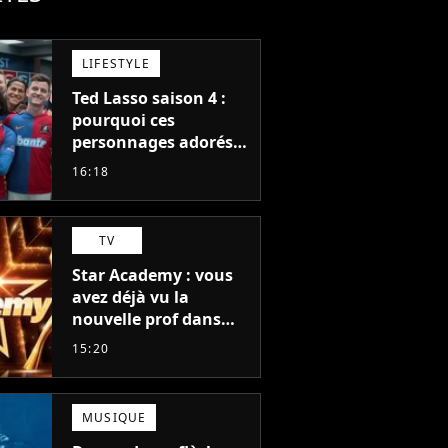
LIFESTYLE
Ted Lasso saison 4 :
pourquoi ces
personnages adorés
des fans ne sont pas
16:18
dans la suite ?
TV
Star Academy : vous
avez déjà vu la
nouvelle prof dans
The Voice et aux
15:20
Enfoirés
MUSIQUE