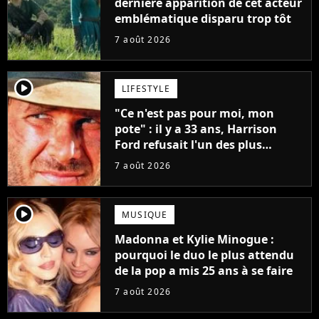
dernière apparition de cet acteur
emblématique disparu trop tôt
7 août 2026
player2
LIFESTYLE
"Ce n'est pas pour moi, mon
pote" : il y a 33 ans, Harrison
Ford refusait l'un des plus
grands succès de tous les temps
7 août 2026
player2
MUSIQUE
Madonna et Kylie Minogue :
pourquoi le duo le plus attendu
de la pop a mis 25 ans à se faire
7 août 2026