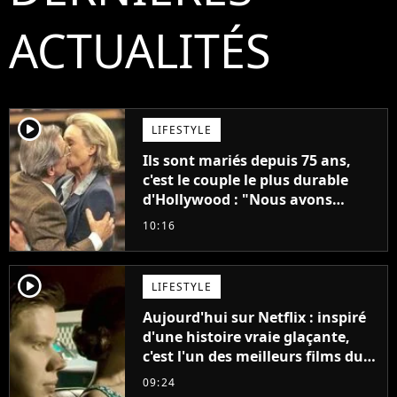
ACTUALITÉS
player2
LIFESTYLE
Ils sont mariés depuis 75 ans,
c'est le couple le plus durable
d'Hollywood : "Nous avons
avancé jour après jour, et les
10:16
jours se sont transformés en
décennies"
player2
LIFESTYLE
Aujourd'hui sur Netflix : inspiré
d'une histoire vraie glaçante,
c'est l'un des meilleurs films du
21ème siècle
09:24