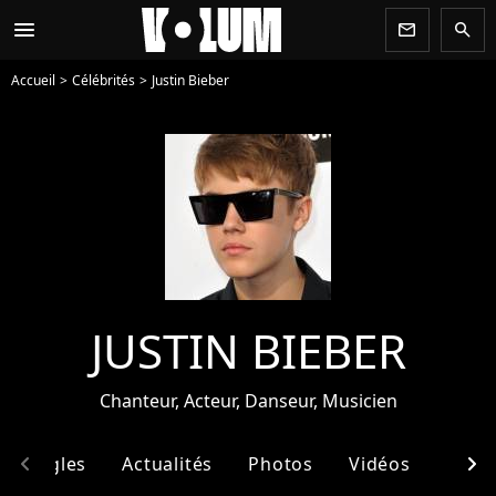
menu
newsletter
search
Accueil
Célébrités
Justin Bieber
JUSTIN BIEBER
Chanteur, Acteur, Danseur, Musicien
chevron_left
chevron_right
& Singles
Actualités
Photos
Vidéos
Ento