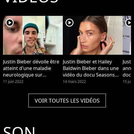
player2
player2
player2
Justin Bieber dévoile être
Justin Bieber et Hailey
Justi
atteint d'une maladie
Baldwin Bieber dans une
anno
neurologique sur
vidéo du docu Seasons
docu
Instagram le vendredi 10
dispo sur YouTube. Hailey
pour
11 juin 2022
14 mars 2022
15 juil
juin 2022
Bieber a été hospitalisée
après un caillot cérébral,
VOIR TOUTES LES VIDÉOS
avec des symptômes
similaires à un AVC, elle
raconte.
SON