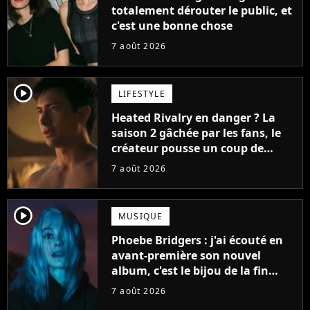
totalement dérouter le public, et
c'est une bonne chose
7 août 2026
player2
LIFESTYLE
Heated Rivalry en danger ? La
saison 2 gâchée par les fans, le
créateur pousse un coup de
gueule
7 août 2026
player2
MUSIQUE
Phoebe Bridgers : j'ai écouté en
avant-première son nouvel
album, c'est le bijou de la fin
d'été
7 août 2026