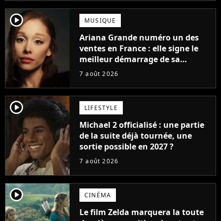
player2
MUSIQUE
Ariana Grande numéro un des
ventes en France : elle signe le
meilleur démarrage de sa
carrière avec son album Petal
7 août 2026
player2
LIFESTYLE
Michael 2 officialisé : une partie
de la suite déjà tournée, une
sortie possible en 2027 ?
7 août 2026
player2
CINÉMA
Le film Zelda marquera la toute