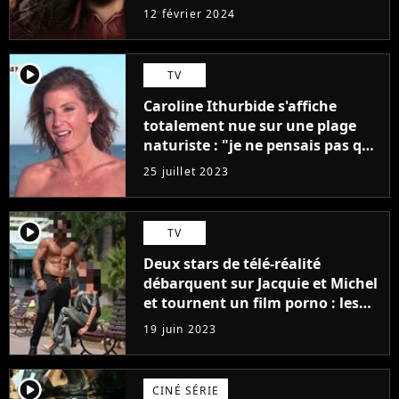
12 février 2024
player2
TV
Caroline Ithurbide s'affiche
totalement nue sur une plage
naturiste : "je ne pensais pas que
j'arriverais à le faire..."
25 juillet 2023
player2
TV
Deux stars de télé-réalité
débarquent sur Jacquie et Michel
et tournent un film porno : les
premières images du tournage
19 juin 2023
(exclu)
player2
CINÉ SÉRIE