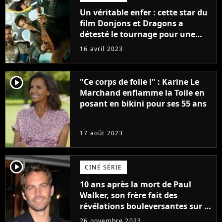
Un véritable enfer : cette star du
film Donjons et Dragons a
détesté le tournage pour une
raison très spéciale
16 avril 2023
player2
"Ce corps de folie !" : Karine Le
Marchand enflamme la Toile en
posant en bikini pour ses 55 ans
17 août 2023
player2
CINÉ SÉRIE
10 ans après la mort de Paul
Walker, son frère fait des
révélations bouleversantes sur la
réaction des acteurs de Fast and
26 novembre 2023