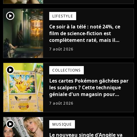
player2
LIFESTYLE
Ce soir à la télé : noté 24%, ce
film de science-fiction est
complètement raté, mais il
aurait pu être encore pire à
7 août 2026
cause de son acteur
player2
COLLECTIONS
Les cartes Pokémon gâchées par
les scalpers ? Cette technique
géniale d'un magasin pour
ruiner les revendeurs
7 août 2026
player2
MUSIQUE
Le nouveau single d'Angèle va