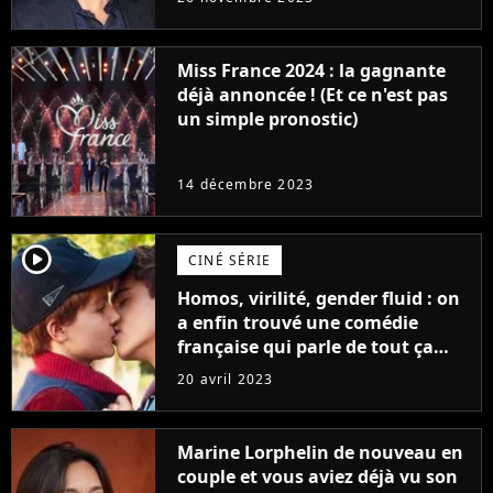
Furious
Miss France 2024 : la gagnante
déjà annoncée ! (Et ce n'est pas
un simple pronostic)
14 décembre 2023
player2
CINÉ SÉRIE
Homos, virilité, gender fluid : on
a enfin trouvé une comédie
française qui parle de tout ça
sans être super ringarde
20 avril 2023
Marine Lorphelin de nouveau en
couple et vous aviez déjà vu son