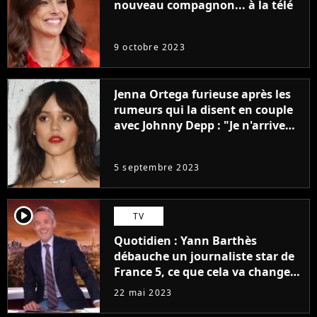
nouveau compagnon... à la télé
9 octobre 2023
Jenna Ortega furieuse après les
rumeurs qui la disent en couple
avec Johnny Depp : "Je n'arrive
même pas..."
5 septembre 2023
player2
TV
Quotidien : Yann Barthès
débauche un journaliste star de
France 5, ce que cela va changer
à la rentrée
22 mai 2023