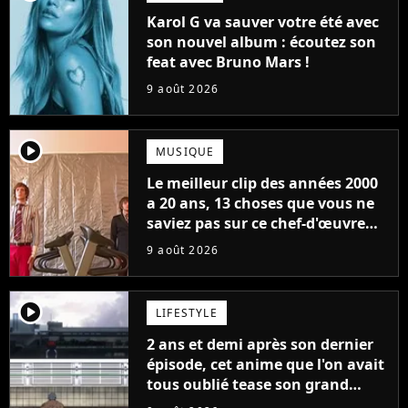
Karol G va sauver votre été avec
son nouvel album : écoutez son
feat avec Bruno Mars !
9 août 2026
player2
MUSIQUE
Le meilleur clip des années 2000
a 20 ans, 13 choses que vous ne
saviez pas sur ce chef-d'œuvre
qui a révolutionné YouTube
9 août 2026
player2
LIFESTYLE
2 ans et demi après son dernier
épisode, cet anime que l'on avait
tous oublié tease son grand
retour