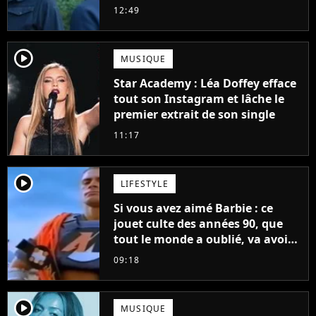
plus regardé sur Netflix
12:49
player2
MUSIQUE
Star Academy : Léa Doffey efface
tout son Instagram et lâche le
premier extrait de son single
11:17
player2
LIFESTYLE
Si vous avez aimé Barbie : ce
jouet culte des années 90, que
tout le monde a oublié, va avoir
un film
09:18
player2
MUSIQUE