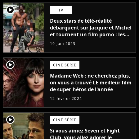
player2
TV
Deux stars de télé-réalité
débarquent sur Jacquie et Michel
et tournent un film porno : les
premières images du tournage
19 juin 2023
(exclu)
player2
CINÉ SÉRIE
Madame Web : ne cherchez plus,
on vous a trouvé LE meilleur film
de super-héros de l'année
12 février 2024
player2
CINÉ SÉRIE
Si vous aimez Seven et Fight
Club, vous allez adorer le