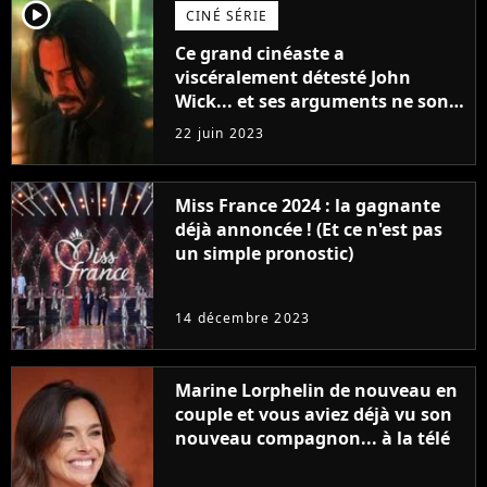
player2
CINÉ SÉRIE
Ce grand cinéaste a
viscéralement détesté John
Wick... et ses arguments ne sont
pas si bêtes
22 juin 2023
Miss France 2024 : la gagnante
déjà annoncée ! (Et ce n'est pas
un simple pronostic)
14 décembre 2023
Marine Lorphelin de nouveau en
couple et vous aviez déjà vu son
nouveau compagnon... à la télé