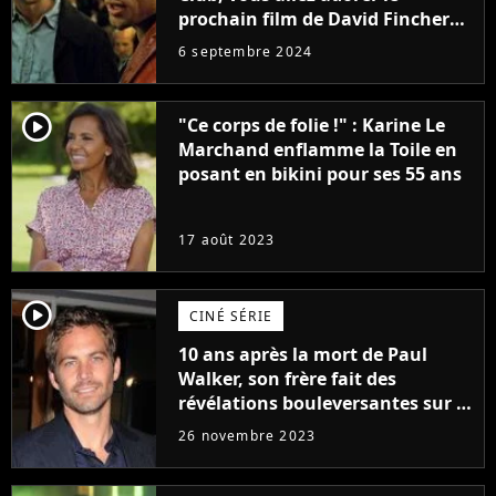
prochain film de David Fincher
avec lequel il se réinvente
6 septembre 2024
complètement
player2
"Ce corps de folie !" : Karine Le
Marchand enflamme la Toile en
posant en bikini pour ses 55 ans
17 août 2023
player2
CINÉ SÉRIE
10 ans après la mort de Paul
Walker, son frère fait des
révélations bouleversantes sur la
réaction des acteurs de Fast and
26 novembre 2023
Furious