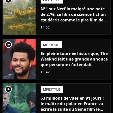
LIFESTYLE
N°1 sur Netflix malgré une note
de 27%, ce film de science-fiction
est décrit comme le pire film de
l'été 2026
14:52
player2
MUSIQUE
En pleine tournée historique, The
Weeknd fait une grande annonce
que personne n'attendait
13:42
player2
LIFESTYLE
63 millions de vues en 91 jours :
le maître du polar en France va
écrire la suite du 9ème film le