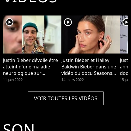
player2
player2
player2
Justin Bieber dévoile être
Justin Bieber et Hailey
Justi
atteint d'une maladie
Baldwin Bieber dans une
anno
neurologique sur
vidéo du docu Seasons
docu
Instagram le vendredi 10
dispo sur YouTube. Hailey
pour
11 juin 2022
14 mars 2022
15 juil
juin 2022
Bieber a été hospitalisée
après un caillot cérébral,
VOIR TOUTES LES VIDÉOS
avec des symptômes
similaires à un AVC, elle
raconte.
SON