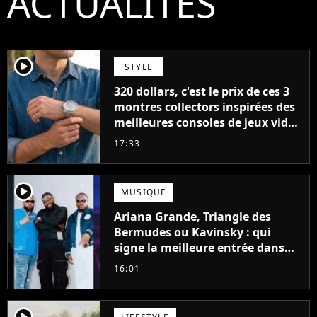
ACTUALITÉS
player2
STYLE
320 dollars, c'est le prix de ces 3
montres collectors inspirées des
meilleures consoles de jeux vidéo
des années 90
17:33
player2
MUSIQUE
Ariana Grande, Triangle des
Bermudes ou Kavinsky : qui
signe la meilleure entrée dans
les charts français cette semaine
16:01
?
player2