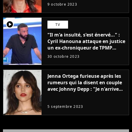
9 octobre 2023
player2
TV
"Il m'a insulté, s'est énervé..." :
Cyril Hanouna attaque en justice
un ex-chroniqueur de TPMP
après de graves accusations
30 octobre 2023
Jenna Ortega furieuse après les
rumeurs qui la disent en couple
avec Johnny Depp : "Je n'arrive
même pas..."
5 septembre 2023