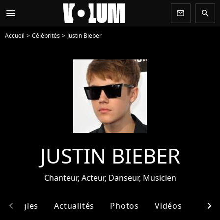
menu
newsletter
search
Accueil
Célébrités
Justin Bieber
JUSTIN BIEBER
Chanteur, Acteur, Danseur, Musicien
chevron_left
chevron_right
& Singles
Actualités
Photos
Vidéos
Ento