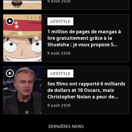
9 août 2026
player2
LIFESTYLE
1 million de pages de mangas à
lire gratuitement grâce à la
Shueisha : je vous propose 5
mangas jamais sortis en France
9 août 2026
à découvrir absolument
player2
LIFESTYLE
Ses films ont rapporté 6 milliards
de dollars et 18 Oscars, mais
Christopher Nolan a peur de
tourner un genre de films très
9 août 2026
particulier
DERNIÈRES NEWS