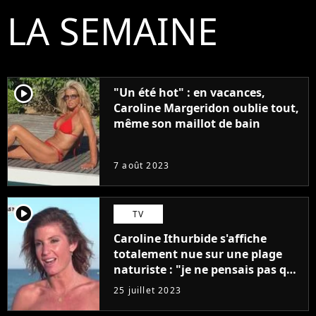
LA SEMAINE
player2
"Un été hot" : en vacances,
Caroline Margeridon oublie tout,
même son maillot de bain
7 août 2023
player2
TV
Caroline Ithurbide s'affiche
totalement nue sur une plage
naturiste : "je ne pensais pas que
j'arriverais à le faire..."
25 juillet 2023