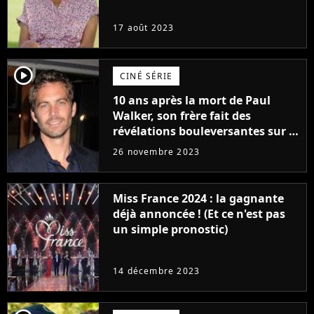
17 août 2023
player2
CINÉ SÉRIE
10 ans après la mort de Paul
Walker, son frère fait des
révélations bouleversantes sur la
réaction des acteurs de Fast and
26 novembre 2023
Furious
Miss France 2024 : la gagnante
déjà annoncée ! (Et ce n'est pas
un simple pronostic)
14 décembre 2023