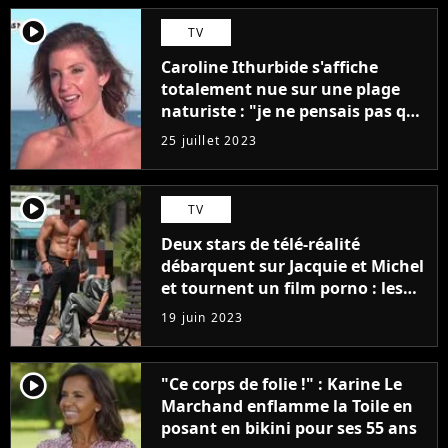
player2
TV
Caroline Ithurbide s'affiche
totalement nue sur une plage
naturiste : "je ne pensais pas que
j'arriverais à le faire..."
25 juillet 2023
player2
TV
Deux stars de télé-réalité
débarquent sur Jacquie et Michel
et tournent un film porno : les
premières images du tournage
19 juin 2023
(exclu)
player2
"Ce corps de folie !" : Karine Le
Marchand enflamme la Toile en
posant en bikini pour ses 55 ans