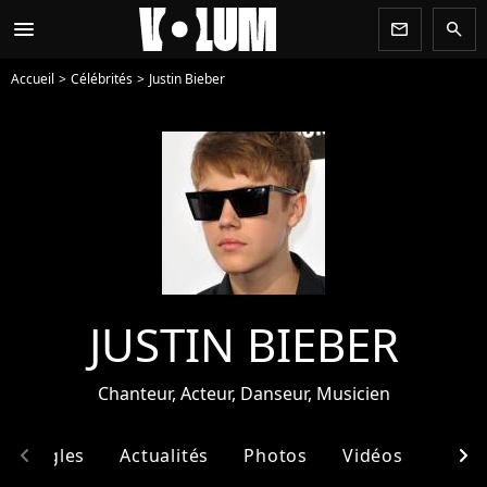
menu
newsletter
search
Accueil
Célébrités
Justin Bieber
JUSTIN BIEBER
Chanteur, Acteur, Danseur, Musicien
chevron_left
chevron_right
& Singles
Actualités
Photos
Vidéos
Ento