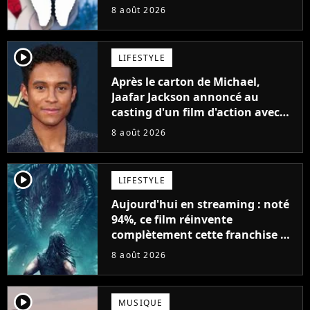
8 août 2026
player2
LIFESTYLE
Après le carton de Michael,
Jaafar Jackson annoncé au
casting d'un film d'action avec
Will Smith
8 août 2026
player2
LIFESTYLE
Aujourd'hui en streaming : noté
94%, ce film réinvente
complètement cette franchise de
science-fiction vieille de 40 ans
8 août 2026
player2
MUSIQUE