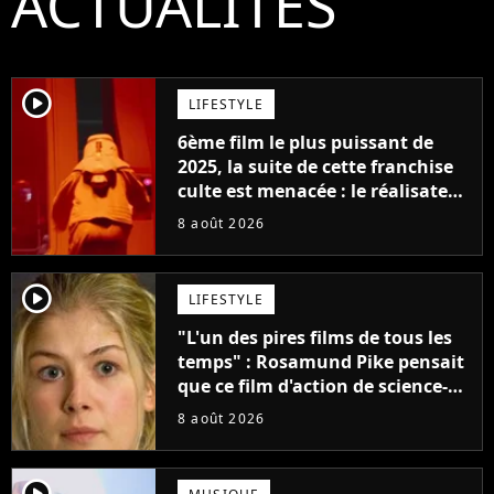
ACTUALITÉS
player2
LIFESTYLE
6ème film le plus puissant de
2025, la suite de cette franchise
culte est menacée : le réalisateur
claque la porte pour "différends
8 août 2026
créatifs"
player2
LIFESTYLE
"L'un des pires films de tous les
temps" : Rosamund Pike pensait
que ce film d'action de science-
fiction avec Dwayne Johnson
8 août 2026
mettrait fin à sa carrière
player2