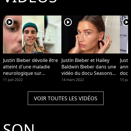
player2
player2
player2
Justin Bieber dévoile être
Justin Bieber et Hailey
Justi
atteint d'une maladie
Baldwin Bieber dans une
anno
neurologique sur
vidéo du docu Seasons
docu
Instagram le vendredi 10
dispo sur YouTube. Hailey
pour
11 juin 2022
14 mars 2022
15 juil
juin 2022
Bieber a été hospitalisée
après un caillot cérébral,
VOIR TOUTES LES VIDÉOS
avec des symptômes
similaires à un AVC, elle
raconte.
SON