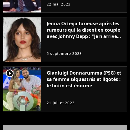
à la rentrée
22 mai 2023
Jenna Ortega furieuse après les
rumeurs qui la disent en couple
avec Johnny Depp : "Je n'arrive
même pas..."
5 septembre 2023
player2
Gianluigi Donnarumma (PSG) et
sa femme séquestrés et ligotés :
le butin est énorme
21 juillet 2023