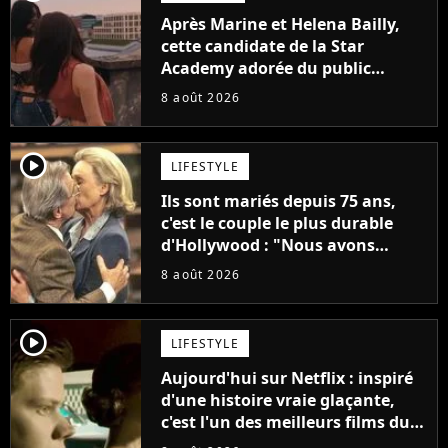
Après Marine et Helena Bailly,
cette candidate de la Star
Academy adorée du public
annonce son premier album,
8 août 2026
"C'est tellement puissant"
player2
LIFESTYLE
Ils sont mariés depuis 75 ans,
c'est le couple le plus durable
d'Hollywood : "Nous avons
avancé jour après jour, et les
8 août 2026
jours se sont transformés en
décennies"
player2
LIFESTYLE
Aujourd'hui sur Netflix : inspiré
d'une histoire vraie glaçante,
c'est l'un des meilleurs films du
21ème siècle