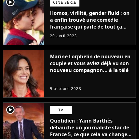
player2
CINÉ SÉRIE
Homos, virilité, gender fluid : on
a enfin trouvé une comédie
française qui parle de tout ça
sans être super ringarde
20 avril 2023
Marine Lorphelin de nouveau en
couple et vous aviez déjà vu son
nouveau compagnon... à la télé
9 octobre 2023
player2
TV
Quotidien : Yann Barthès
débauche un journaliste star de
France 5, ce que cela va changer