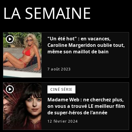
LA SEMAINE
player2
"Un été hot" : en vacances,
Caroline Margeridon oublie tout,
même son maillot de bain
7 août 2023
player2
CINÉ SÉRIE
Madame Web : ne cherchez plus,
on vous a trouvé LE meilleur film
de super-héros de l'année
12 février 2024