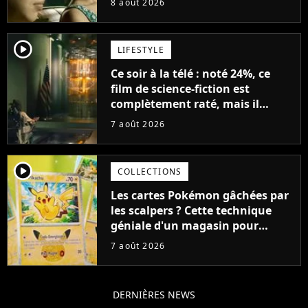
8 août 2026
player2
LIFESTYLE
Ce soir à la télé : noté 24%, ce
film de science-fiction est
complètement raté, mais il
aurait pu être encore pire à
7 août 2026
cause de son acteur
player2
COLLECTIONS
Les cartes Pokémon gâchées par
les scalpers ? Cette technique
géniale d'un magasin pour
ruiner les revendeurs
7 août 2026
DERNIÈRES NEWS