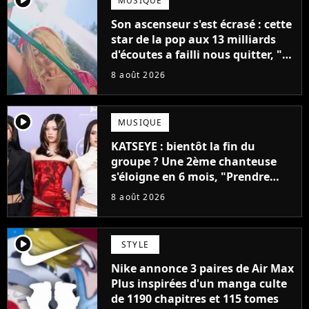
MUSIQUE
Son ascenseur s'est écrasé : cette
star de la pop aux 13 milliards
d'écoutes a failli nous quitter, "Je
pensais ne plus jamais chanter"
8 août 2026
player2
MUSIQUE
KATSEYE : bientôt la fin du
groupe ? Une 2ème chanteuse
s'éloigne en 6 mois, "Prendre
cette décision n’a pas été facile"
8 août 2026
player2
STYLE
Nike annonce 3 paires de Air Max
Plus inspirées d'un manga culte
de 1190 chapitres et 115 tomes