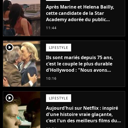
Après Marine et Helena Bailly,
cette candidate de la Star
Academy adorée du public
annonce son premier album,
11:44
"C'est tellement puissant"
player2
LIFESTYLE
Ils sont mariés depuis 75 ans,
c'est le couple le plus durable
d'Hollywood : "Nous avons
avancé jour après jour, et les
10:16
jours se sont transformés en
décennies"
player2
LIFESTYLE
Aujourd'hui sur Netflix : inspiré
d'une histoire vraie glaçante,
c'est l'un des meilleurs films du
21ème siècle