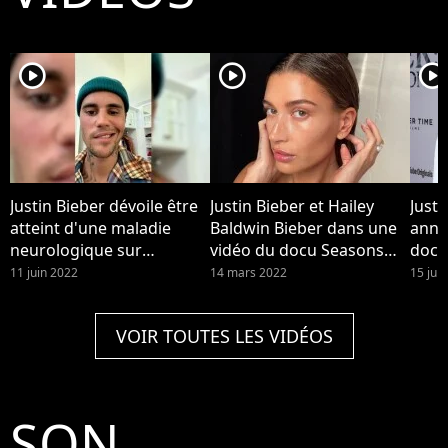
player2
player2
player2
Justin Bieber dévoile être
Justin Bieber et Hailey
Justi
atteint d'une maladie
Baldwin Bieber dans une
anno
neurologique sur
vidéo du docu Seasons
docu
Instagram le vendredi 10
dispo sur YouTube. Hailey
pour
11 juin 2022
14 mars 2022
15 juil
juin 2022
Bieber a été hospitalisée
après un caillot cérébral,
VOIR TOUTES LES VIDÉOS
avec des symptômes
similaires à un AVC, elle
raconte.
SON