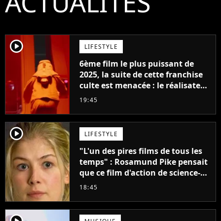
ACTUALITÉS
player2
LIFESTYLE
6ème film le plus puissant de
2025, la suite de cette franchise
culte est menacée : le réalisateur
claque la porte pour "différends
19:45
créatifs"
player2
LIFESTYLE
"L'un des pires films de tous les
temps" : Rosamund Pike pensait
que ce film d'action de science-
fiction avec Dwayne Johnson
18:45
mettrait fin à sa carrière
player2