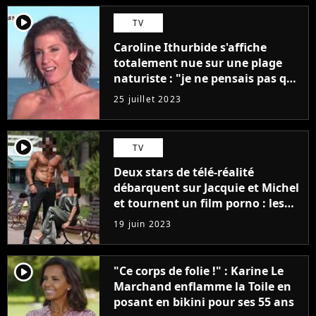
player2
TV
Caroline Ithurbide s'affiche
totalement nue sur une plage
naturiste : "je ne pensais pas que
j'arriverais à le faire..."
25 juillet 2023
player2
TV
Deux stars de télé-réalité
débarquent sur Jacquie et Michel
et tournent un film porno : les
premières images du tournage
19 juin 2023
(exclu)
player2
"Ce corps de folie !" : Karine Le
Marchand enflamme la Toile en
posant en bikini pour ses 55 ans