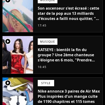
MUSIQUE
Son ascenseur s'est écrasé : cette
star de la pop aux 13 milliards
d'écoutes a failli nous quitter, "Je
pensais ne plus jamais chanter"
17:45
player2
MUSIQUE
KATSEYE : bientôt la fin du
groupe ? Une 2ème chanteuse
s'éloigne en 6 mois, "Prendre
cette décision n’a pas été facile"
16:45
player2
STYLE
Nike annonce 3 paires de Air Max
Plus inspirées d'un manga culte
de 1190 chapitres et 115 tomes