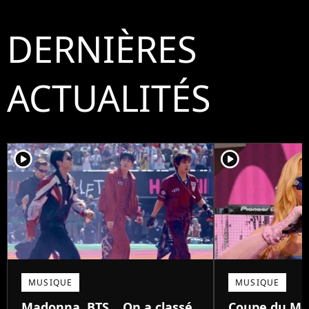
DERNIÈRES
ACTUALITÉS
player2
player2
MUSIQUE
MUSIQUE
Madonna, BTS... On a classé
Coupe du Mon