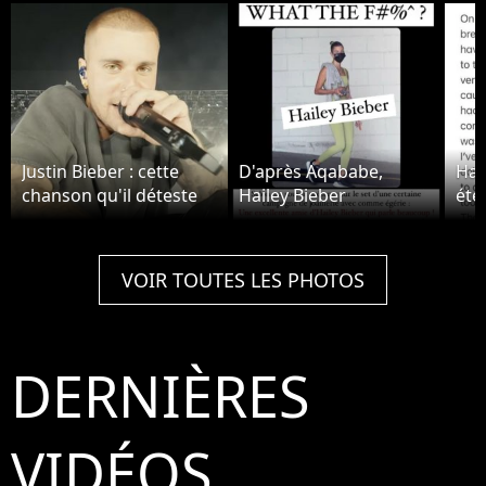
Justin Bieber : cette
D'après Aqababe,
Hai
chanson qu'il déteste
Hailey Bieber
été
est numéro un dans le
tromperait Justin.
un 
monde après Coachella
Biev
cail
VOIR TOUTES LES PHOTOS
des
sim
DERNIÈRES
VIDÉOS