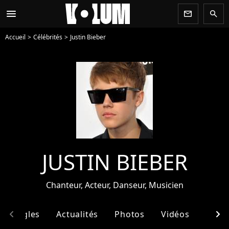
menu
newsletter
search
Accueil
Célébrités
Justin Bieber
JUSTIN BIEBER
Chanteur, Acteur, Danseur, Musicien
chevron_left
chevron_right
& Singles
Actualités
Photos
Vidéos
Ento