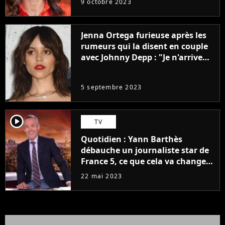
9 octobre 2023
Jenna Ortega furieuse après les
rumeurs qui la disent en couple
avec Johnny Depp : "Je n'arrive
même pas..."
5 septembre 2023
player2
TV
Quotidien : Yann Barthès
débauche un journaliste star de
France 5, ce que cela va changer
à la rentrée
22 mai 2023