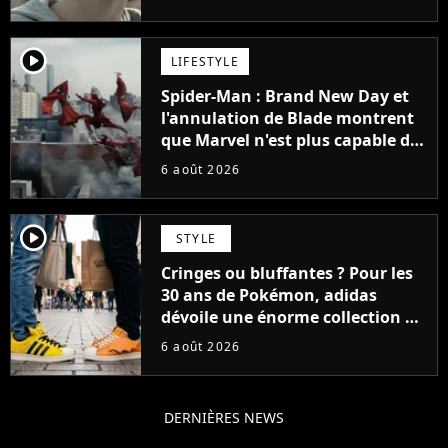
player2
LIFESTYLE
Spider-Man : Brand New Day et
l'annulation de Blade montrent
que Marvel n'est plus capable de
faire quoi que ce soit de simple
6 août 2026
player2
STYLE
Cringes ou bluffantes ? Pour les
30 ans de Pokémon, adidas
dévoile une énorme collection de
sneakers et je ne sais pas quoi en
6 août 2026
penser
DERNIÈRES NEWS