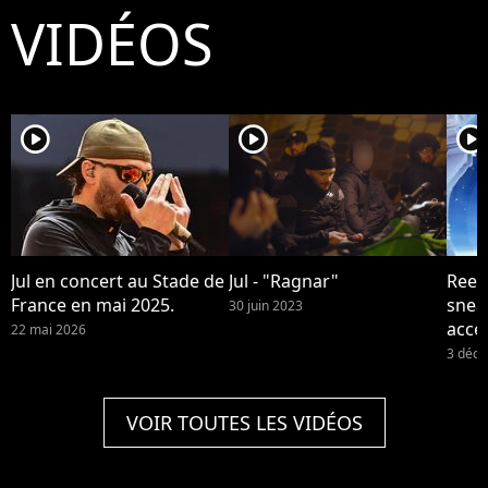
VIDÉOS
player2
player2
player2
Jul en concert au Stade de
Jul - "Ragnar"
Reebo
France en mai 2025.
snea
30 juin 2023
acce
22 mai 2026
et de
3 déc
VOIR TOUTES LES VIDÉOS