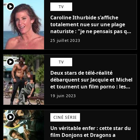
player2
TV
Caroline Ithurbide s'affiche
totalement nue sur une plage
naturiste : "je ne pensais pas que
j'arriverais à le faire..."
25 juillet 2023
player2
TV
Deux stars de télé-réalité
débarquent sur Jacquie et Michel
et tournent un film porno : les
premières images du tournage
19 juin 2023
(exclu)
player2
CINÉ SÉRIE
Un véritable enfer : cette star du
film Donjons et Dragons a