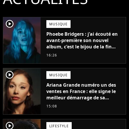
player2
MUSIQUE
Phoebe Bridgers : j'ai écouté en
avant-première son nouvel
album, c'est le bijou de la fin
d'été
16:26
player2
MUSIQUE
Ariana Grande numéro un des
ventes en France : elle signe le
meilleur démarrage de sa
carrière avec son album Petal
15:08
player2
LIFESTYLE