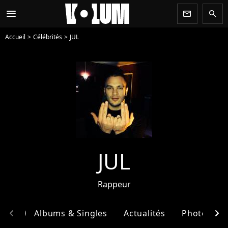
menu
newsletter
search
Accueil
Célébrités
JUL
JUL
Rappeur
chevron_left
chevron_right
phie
Albums & Singles
Actualités
Photos