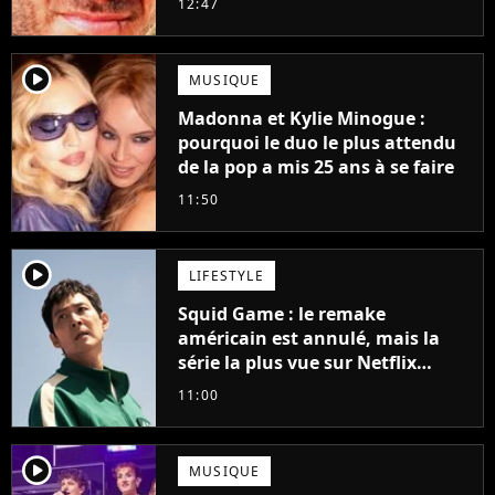
12:47
player2
MUSIQUE
Madonna et Kylie Minogue :
pourquoi le duo le plus attendu
de la pop a mis 25 ans à se faire
11:50
player2
LIFESTYLE
Squid Game : le remake
américain est annulé, mais la
série la plus vue sur Netflix
pourrait avoir une version
11:00
française
player2
MUSIQUE