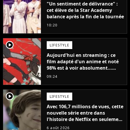
"Un sentiment de délivrance" :
cet élève de la Star Academy
balance après la fin de la tournée
10:20
player2
LIFESTYLE
Aujourd'hui en streaming : ce
film adapté d'un anime et noté
98% est à voir absolument...
sinon vous ne comprendrez plus
09:24
la série
player2
LIFESTYLE
Avec 106,7 millions de vues, cette
nouvelle série entre dans
l'histoire de Netflix en seulement
48 jours
6 août 2026