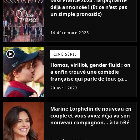
Miss France 2024 : la gagnante
déjà annoncée ! (Et ce n'est pas
un simple pronostic)
14 décembre 2023
player2
CINÉ SÉRIE
Homos, virilité, gender fluid : on
a enfin trouvé une comédie
française qui parle de tout ça
sans être super ringarde
20 avril 2023
Marine Lorphelin de nouveau en
couple et vous aviez déjà vu son
nouveau compagnon... à la télé