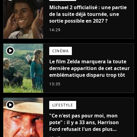
Michael 2 officialisé : une partie
de la suite déjà tournée, une
sortie possible en 2027 ?
14:29
player2
CINÉMA
Le film Zelda marquera la toute
dernière apparition de cet acteur
emblématique disparu trop tôt
13:35
player2
LIFESTYLE
"Ce n'est pas pour moi, mon
pote" : il y a 33 ans, Harrison
Ford refusait l'un des plus
grands succès de tous les temps