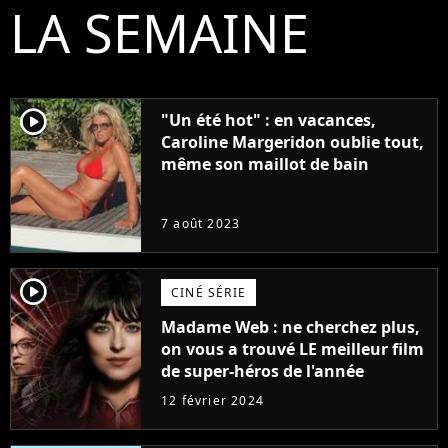
LA SEMAINE
player2
"Un été hot" : en vacances,
Caroline Margeridon oublie tout,
même son maillot de bain
7 août 2023
player2
CINÉ SÉRIE
Madame Web : ne cherchez plus,
on vous a trouvé LE meilleur film
de super-héros de l'année
12 février 2024