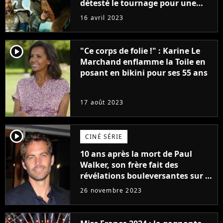
détesté le tournage pour une
raison très spéciale
16 avril 2023
player2
"Ce corps de folie !" : Karine Le
Marchand enflamme la Toile en
posant en bikini pour ses 55 ans
17 août 2023
player2
CINÉ SÉRIE
10 ans après la mort de Paul
Walker, son frère fait des
révélations bouleversantes sur la
réaction des acteurs de Fast and
26 novembre 2023
Furious