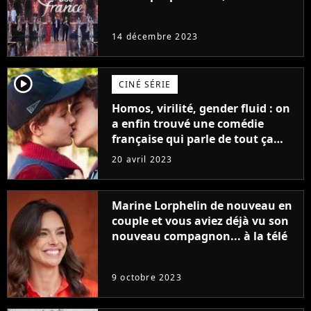
14 décembre 2023
player2
CINÉ SÉRIE
Homos, virilité, gender fluid : on
a enfin trouvé une comédie
française qui parle de tout ça
sans être super ringarde
20 avril 2023
Marine Lorphelin de nouveau en
couple et vous aviez déjà vu son
nouveau compagnon... à la télé
9 octobre 2023