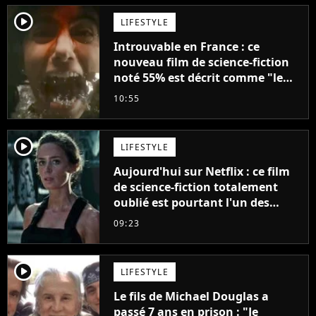
player2
LIFESTYLE
Introuvable en France : ce
nouveau film de science-fiction
noté 55% est décrit comme "le
plus stupide de l'année"
10:55
player2
LIFESTYLE
Aujourd'hui sur Netflix : ce film
de science-fiction totalement
oublié est pourtant l'un des
meilleurs des années 2010
09:23
player2
LIFESTYLE
Le fils de Michael Douglas a
passé 7 ans en prison : "Je