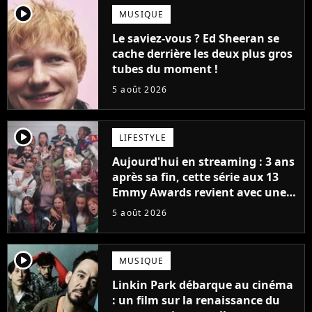
player2
MUSIQUE
Le saviez-vous ? Ed Sheeran se
cache derrière les deux plus gros
tubes du moment !
5 août 2026
player2
LIFESTYLE
Aujourd'hui en streaming : 3 ans
après sa fin, cette série aux 13
Emmy Awards revient avec une
suite... totalement différente
5 août 2026
player2
MUSIQUE
Linkin Park débarque au cinéma
: un film sur la renaissance du