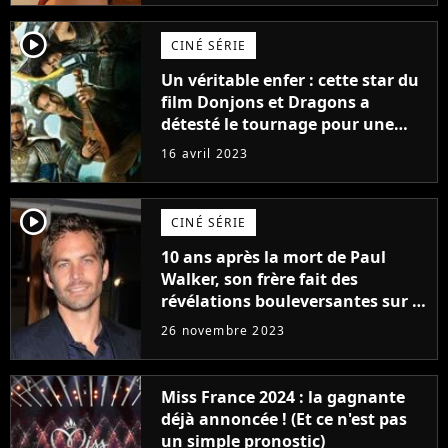
player2
CINÉ SÉRIE
Un véritable enfer : cette star du
film Donjons et Dragons a
détesté le tournage pour une
raison très spéciale
16 avril 2023
player2
CINÉ SÉRIE
10 ans après la mort de Paul
Walker, son frère fait des
révélations bouleversantes sur la
réaction des acteurs de Fast and
26 novembre 2023
Furious
Miss France 2024 : la gagnante
déjà annoncée ! (Et ce n'est pas
un simple pronostic)