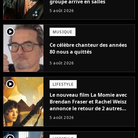
groupe arrive en salles
5 août 2026
player2
MUSIQUE
Ce célèbre chanteur des années
80 nous a quittés
5 août 2026
player2
LIFESTYLE
Le nouveau film La Momie avec
Brendan Fraser et Rachel Weisz
annonce le retour de 2 autres
personnages emblématiques de
5 août 2026
la saga