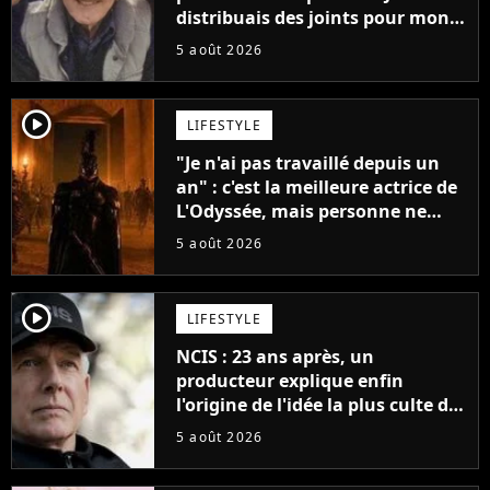
distribuais des joints pour mon
père"
5 août 2026
player2
LIFESTYLE
"Je n'ai pas travaillé depuis un
an" : c'est la meilleure actrice de
L'Odyssée, mais personne ne
veut lui donner de rôle au
5 août 2026
cinéma
player2
LIFESTYLE
NCIS : 23 ans après, un
producteur explique enfin
l'origine de l'idée la plus culte de
la série (et on ne parle pas du
5 août 2026
bateau)