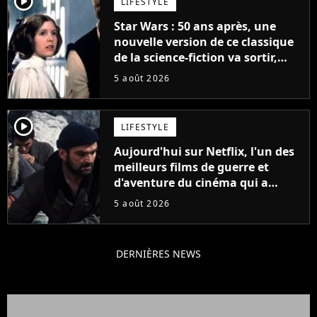
player2
LIFESTYLE
Star Wars : 50 ans après, une
nouvelle version de ce classique
de la science-fiction va sortir,
mais on ne la verra jamais en
5 août 2026
France
player2
LIFESTYLE
Aujourd'hui sur Netflix, l'un des
meilleurs films de guerre et
d'aventure du cinéma qui a
connu un succès retentissant à
5 août 2026
son époque
DERNIÈRES NEWS