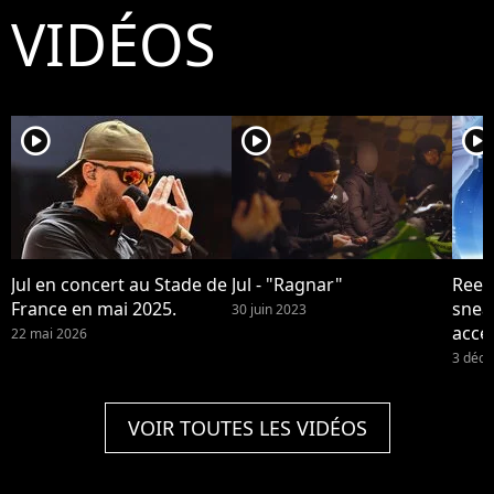
VIDÉOS
player2
player2
player2
Jul en concert au Stade de
Jul - "Ragnar"
Reebo
France en mai 2025.
snea
30 juin 2023
acce
22 mai 2026
et de
3 déc
VOIR TOUTES LES VIDÉOS