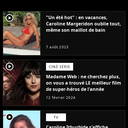
player2
"Un été hot" : en vacances,
Caroline Margeridon oublie tout,
même son maillot de bain
7 août 2023
player2
CINÉ SÉRIE
Madame Web : ne cherchez plus,
on vous a trouvé LE meilleur film
de super-héros de l'année
12 février 2024
player2
TV
Caroline Ithurbide s'affiche