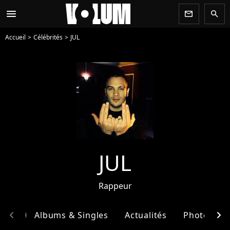
menu
newsletter
search
Accueil
Célébrités
JUL
JUL
Rappeur
chevron_left
chevron_right
phie
Albums & Singles
Actualités
Photos