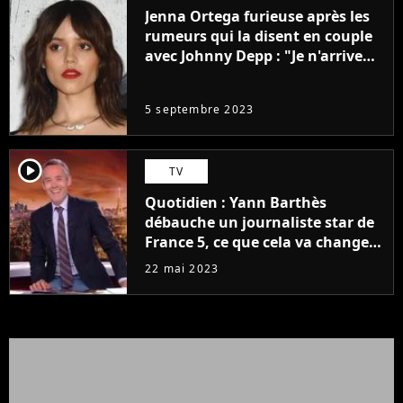
Jenna Ortega furieuse après les
rumeurs qui la disent en couple
avec Johnny Depp : "Je n'arrive
même pas..."
5 septembre 2023
player2
TV
Quotidien : Yann Barthès
débauche un journaliste star de
France 5, ce que cela va changer
à la rentrée
22 mai 2023