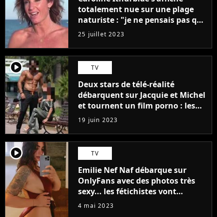
totalement nue sur une plage
naturiste : "je ne pensais pas que
j'arriverais à le faire..."
25 juillet 2023
player2
TV
Deux stars de télé-réalité
débarquent sur Jacquie et Michel
et tournent un film porno : les
premières images du tournage
19 juin 2023
(exclu)
player2
TV
Emilie Nef Naf débarque sur
OnlyFans avec des photos très
sexy... les fétichistes vont
prendre leur pied !
4 mai 2023