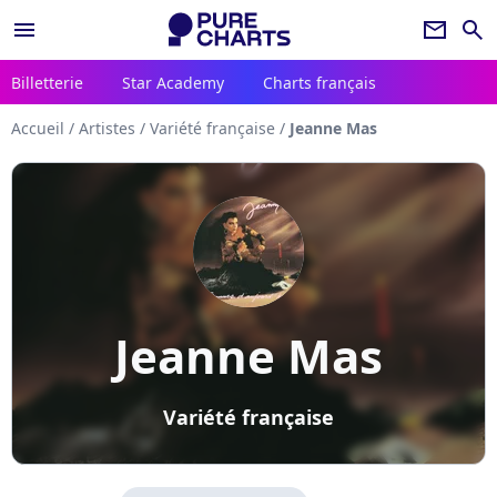
menu
newsletter
search
Billetterie
Star Academy
Charts français
Accueil
/
Artistes
/
Variété française
/
Jeanne Mas
Jeanne Mas
Variété française