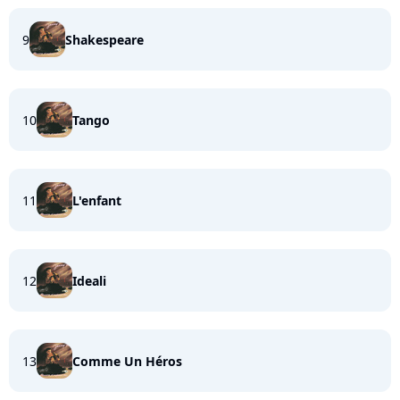
9
Shakespeare
10
Tango
11
L'enfant
12
Ideali
13
Comme Un Héros