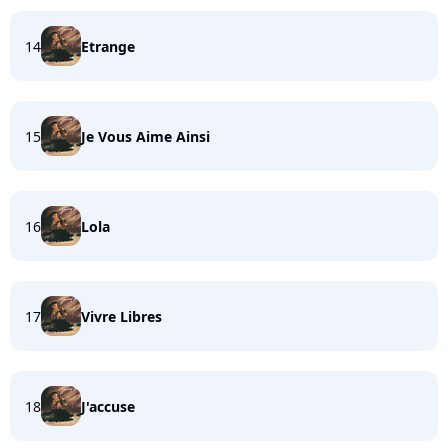
14
Etrange
15
Je Vous Aime Ainsi
16
Lola
17
Vivre Libres
18
J'accuse