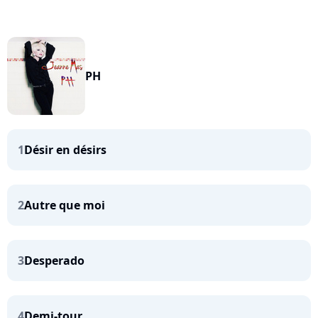
PH
1
Désir en désirs
2
Autre que moi
3
Desperado
4
Demi-tour