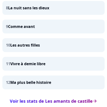
8
La nuit sans les dieux
9
Comme avant
10
Les autres filles
11
Vivre à demie libre
12
Ma plus belle histoire
Voir les stats de Les amants de castille
arrow_right