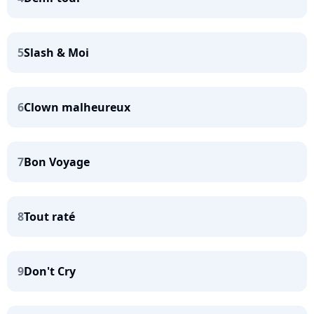
5
Slash & Moi
6
Clown malheureux
7
Bon Voyage
8
Tout raté
9
Don't Cry