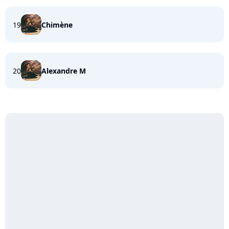
19
Chimène
20
Alexandre M