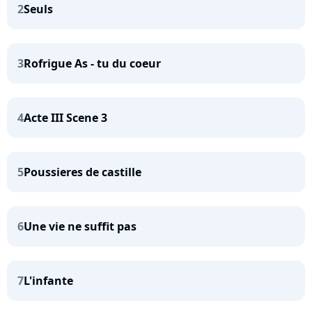
2
Seuls
3
Rofrigue As - tu du coeur
4
Acte III Scene 3
5
Poussieres de castille
6
Une vie ne suffit pas
7
L'infante