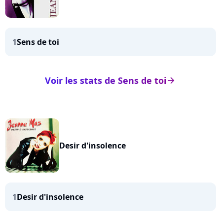
1
Sens de toi
Voir les stats de Sens de toi
arrow_right
Desir d'insolence
1
Desir d'insolence