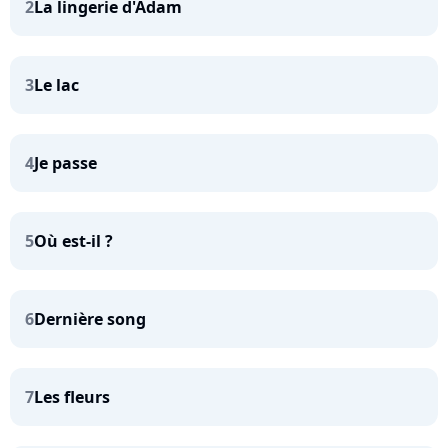
2
La lingerie d'Adam
3
Le lac
4
Je passe
5
Où est-il ?
6
Dernière song
7
Les fleurs