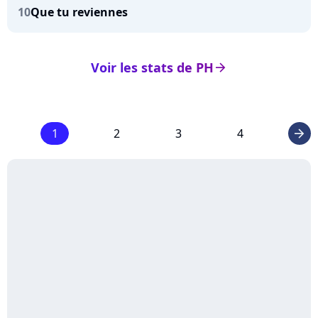
10
Que tu reviennes
Voir les stats de PH
arrow_right
1
2
3
4
arrow_right