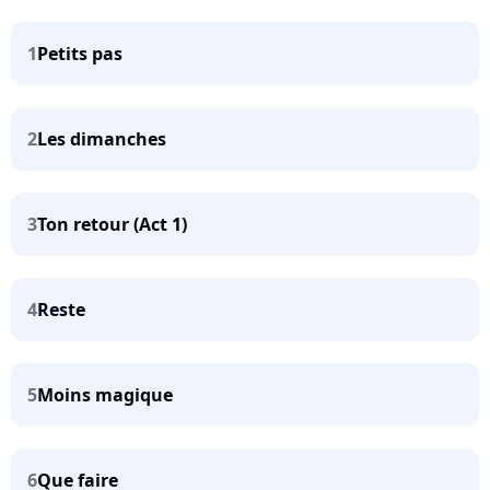
1
Petits pas
2
Les dimanches
3
Ton retour (Act 1)
4
Reste
5
Moins magique
6
Que faire