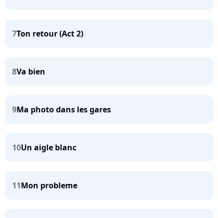
7
Ton retour (Act 2)
8
Va bien
9
Ma photo dans les gares
10
Un aigle blanc
11
Mon probleme