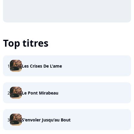
Top titres
1
Les Crises De L'ame
2
Le Pont Mirabeau
3
S'envoler Jusqu'au Bout