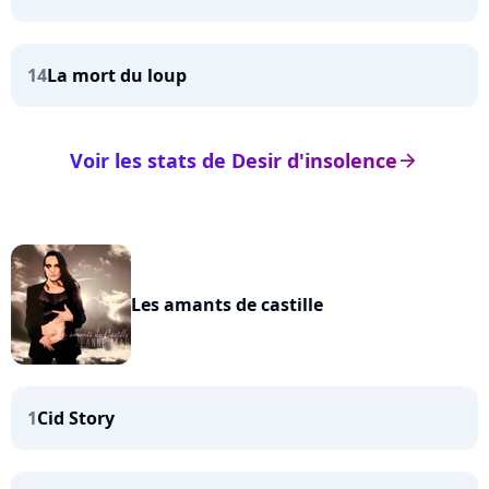
14
La mort du loup
Voir les stats de Desir d'insolence
arrow_right
Les amants de castille
1
Cid Story