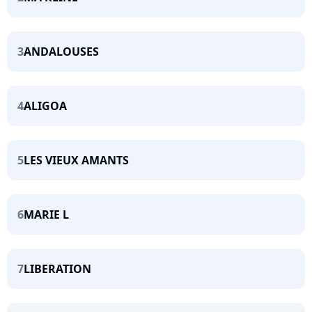
3
ANDALOUSES
4
ALIGOA
5
LES VIEUX AMANTS
6
MARIE L
7
LIBERATION