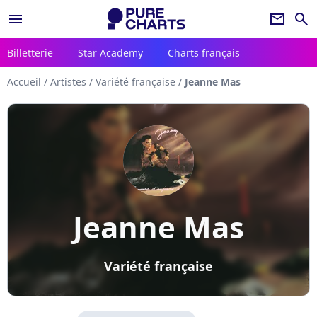
menu
newsletter
search
Billetterie
Star Academy
Charts français
Accueil
/
Artistes
/
Variété française
/
Jeanne Mas
Jeanne Mas
Variété française