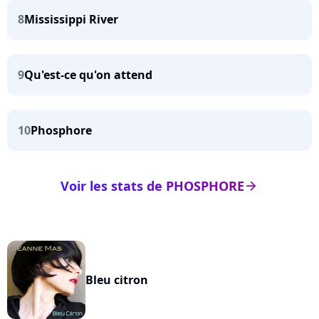
8
Mississippi River
9
Qu'est-ce qu'on attend
10
Phosphore
Voir les stats de PHOSPHORE
arrow_right
Bleu citron