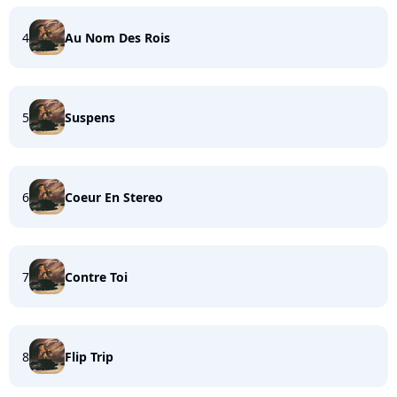
4
Au Nom Des Rois
5
Suspens
6
Coeur En Stereo
7
Contre Toi
8
Flip Trip