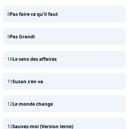
8
Pas faire ce qu'il faut
9
Pas Grandi
10
Le sens des affaires
11
Suzan s'en va
12
Le monde change
13
Sauvez-moi (Version lente)