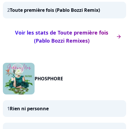
2
Toute première fois (Pablo Bozzi Remix)
Voir les stats de Toute première fois
arrow_right
(Pablo Bozzi Remixes)
PHOSPHORE
1
Rien ni personne