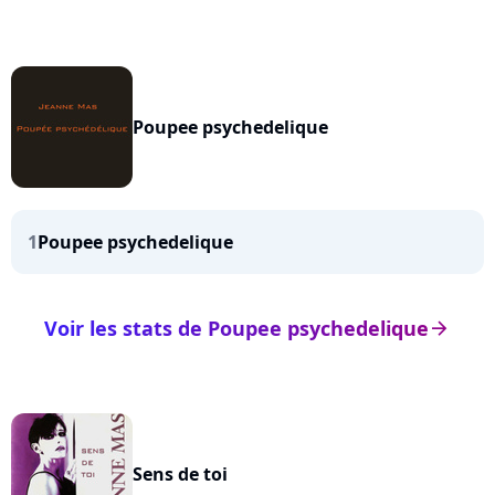
Poupee psychedelique
1
Poupee psychedelique
Voir les stats de Poupee psychedelique
arrow_right
Sens de toi