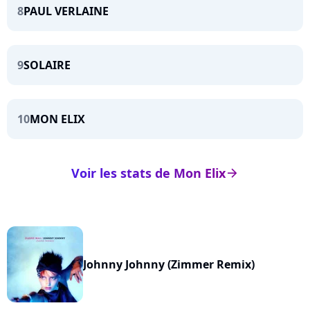
8
PAUL VERLAINE
9
SOLAIRE
10
MON ELIX
Voir les stats de Mon Elix
arrow_right
Johnny Johnny (Zimmer Remix)