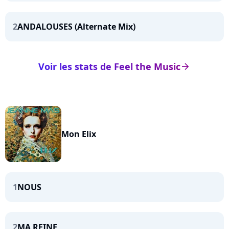
2
ANDALOUSES (Alternate Mix)
Voir les stats de Feel the Music
arrow_right
Mon Elix
1
NOUS
2
MA REINE