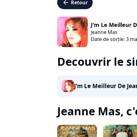
arrow_left
Retour
J'm Le Meilleur 
Jeanne Mas
Date de sortie: 3 m
Decouvrir le s
J'm Le Meilleur De Je
Jeanne Mas, c'e