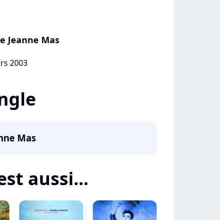
De Jeanne Mas
ars 2003
ingle
anne Mas
st aussi...