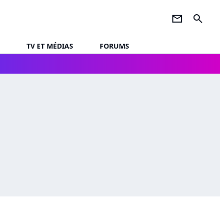
newsletter
search
TV ET MÉDIAS
FORUMS