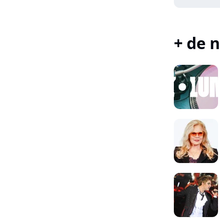
+ de n