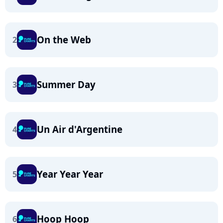
On the Web
2
Summer Day
3
Un Air d'Argentine
4
Year Year Year
5
Hoop Hoop
6