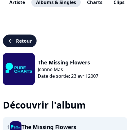
Artiste
Albums & Singles
Charts
Clips
arrow_left
Retour
The Missing Flowers
Jeanne Mas
Date de sortie: 23 avril 2007
Découvrir l'album
The Missing Flowers
1