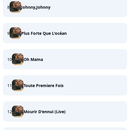
8
Johnny,Johnny
9
Plus Forte Que L'océan
10
Oh Mama
11
Toute Premiere Fois
12
Mourir D'ennui (Live)