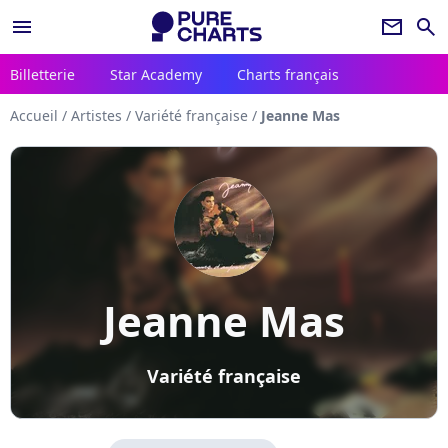
menu
newsletter
search
Billetterie
Star Academy
Charts français
Accueil
/
Artistes
/
Variété française
/
Jeanne Mas
Jeanne Mas
Variété française