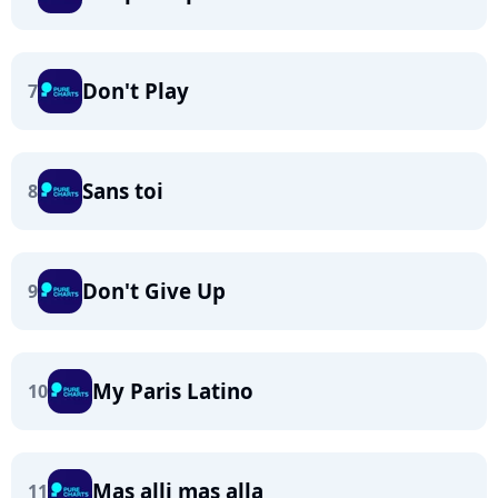
Don't Play
7
Sans toi
8
Don't Give Up
9
My Paris Latino
10
Mas alli mas alla
11