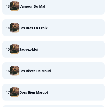
13
L'amour Du Mal
14
Les Bras En Croix
15
Sauvez-Moi
16
Les Rêves De Maud
17
Dors Bien Margot