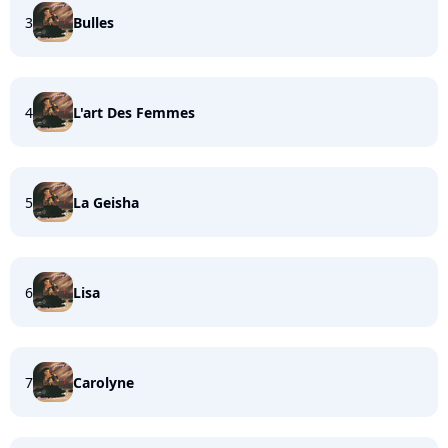
3
Bulles
4
L'art Des Femmes
5
La Geisha
6
Lisa
7
Carolyne