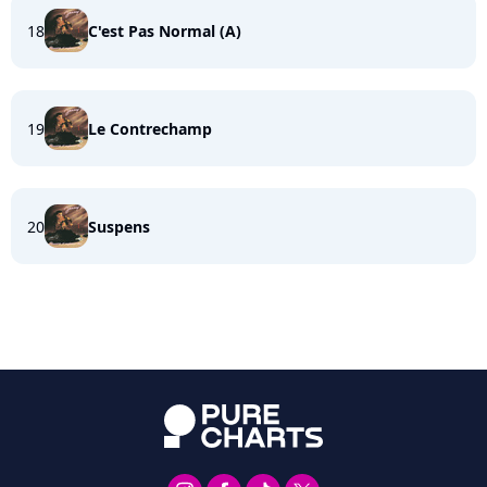
18
C'est Pas Normal (A)
19
Le Contrechamp
20
Suspens