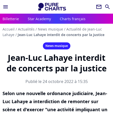
menu
newsletter
search
Billetterie
Star Academy
Charts français
Accueil
/
Actualités
/
News musique
/
Actualité de Jean-Luc
Lahaye
/
Jean-Luc Lahaye interdit de concerts par la justice
News musique
Jean-Luc Lahaye interdit
de concerts par la justice
Publié le 24 octobre 2022 à 15:35
Selon une nouvelle ordonance judiciaire, Jean-
Luc Lahaye a interdiction de remonter sur
scène et d'exercer "une activité impliquant un